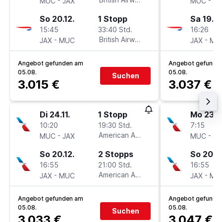
MUC
JAX
MUC
JA
So 20.12.
1 Stopp
Sa 19.12
15:45
33:40 Std.
16:26
-
British Airways
-
JAX
MUC
JAX
MU
Angebot gefunden am
Angebot gefunde
05.08.
05.08.
Suchen
3.015 €
3.037 €
Di 24.11.
1 Stopp
Mo 23.11
10:20
19:30 Std.
7:15
-
American Airlines
-
MUC
JAX
MUC
JA
So 20.12.
2 Stopps
So 20.12
16:55
21:00 Std.
16:55
-
American Airlines
-
JAX
MUC
JAX
MU
Angebot gefunden am
Angebot gefunde
05.08.
05.08.
Suchen
3.033 €
3.047 €