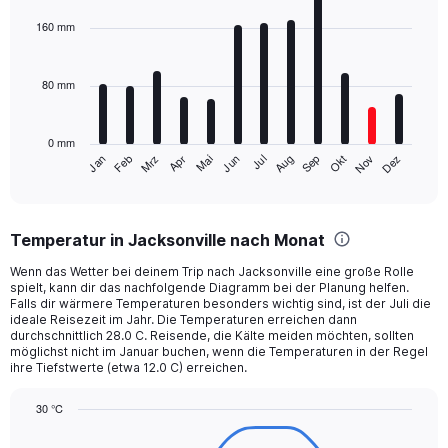
graphic.
chart
with
160 mm
12
bars.
80 mm
The
chart
has
0 mm
1
Mrz
Jun
Sep
Dez
Jan
Apr
Jul
Okt
Feb
Mai
Aug
Nov
X
End
of
axis
interactive
displaying
chart
categories.
Temperatur in Jacksonville nach Monat
Range:
12
Wenn das Wetter bei deinem Trip nach Jacksonville eine große Rolle
categories.
spielt, kann dir das nachfolgende Diagramm bei der Planung helfen.
The
Falls dir wärmere Temperaturen besonders wichtig sind, ist der Juli die
chart
ideale Reisezeit im Jahr. Die Temperaturen erreichen dann
durchschnittlich 28.0 C. Reisende, die Kälte meiden möchten, sollten
has
möglichst nicht im Januar buchen, wenn die Temperaturen in der Regel
1
ihre Tiefstwerte (etwa 12.0 C) erreichen.
Y
axis
30 °C
displaying
Line
values.
Chart
graphic.
chart