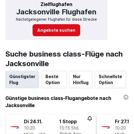
Zielflughafen
Jacksonville Flughafen
Nächstgelegener Flughafen für diese Strecke
Angebote suchen
Suche business class-Flüge nach
Jacksonville
Günstigster
Beste
Nur
Schnellste
Flug
Option
Hinflug
Option
Günstige business class-Flugangebote nach
Jacksonville
Di 24.11.
1 Stopp
Fr 27.11.
10:20
15:15 Std.
10:20
-
British Airways
-