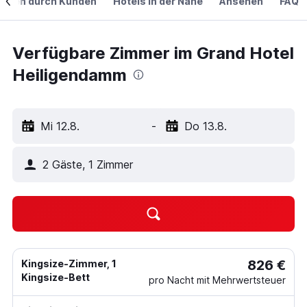
ngen durch Kunden
Hotels in der Nähe
Ansehen
FAQ
Verfügbare Zimmer im Grand Hotel
Heiligendamm
Mi 12.8.
-
Do 13.8.
2 Gäste, 1 Zimmer
826 €
Kingsize-Zimmer, 1
Kingsize-Bett
pro Nacht mit Mehrwertsteuer