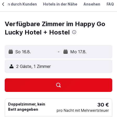
ngen durch Kunden
Hotels in der Nähe
Ansehen
FAQ
Verfügbare Zimmer im Happy Go
Lucky Hotel + Hostel
So 16.8.
-
Mo 17.8.
2 Gäste, 1 Zimmer
30 €
Doppelzimmer, kein
Bett angegeben
pro Nacht mit Mehrwertsteuer