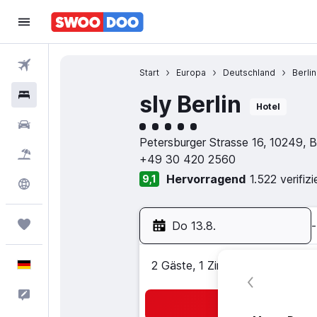
Flüge
Start
Europa
Deutschland
Berlin
Hotels
sly Berlin
Hotel
Bewertungskategorie 5
Mietwagen
Petersburger Strasse 16, 10249, B
Pauschalreisen
+49 30 420 2560
Hervorragend
1.522 verifi
9,1
Explore
Trips
Do 13.8.
-
Deutsch
2 Gäste, 1 Zimmer
Feedback
Suc