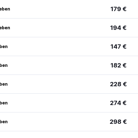
179 €
geben
194 €
geben
147 €
eben
182 €
eben
228 €
eben
274 €
eben
298 €
eben