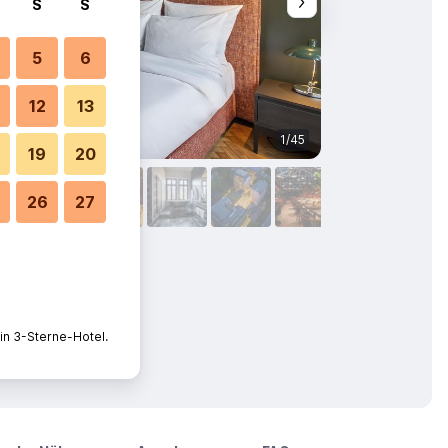
S
S
5
6
12
13
1/45
Bad
19
20
26
27
in 3-Sterne-Hotel.