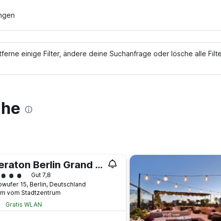
ungen
rne einige Filter, ändere deine Suchanfrage oder lösche alle Filt
ähe
Sheraton Berlin Grand Hotel Esplanade
ertungskategorie 5
Gut 7,8
owufer 15, Berlin, Deutschland
km vom Stadtzentrum
Gratis WLAN