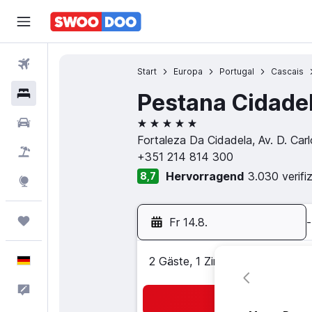
Flüge
Start
Europa
Portugal
Cascais
Hotels
Pestana Cidade
5 Sterne
Mietwagen
Fortaleza Da Cidadela, Av. D. Car
Pauschalreisen
+351 214 814 300
Hervorragend
3.030 verifi
8,7
Explore
Trips
Fr 14.8.
-
Deutsch
2 Gäste, 1 Zimmer
Feedback
Suc