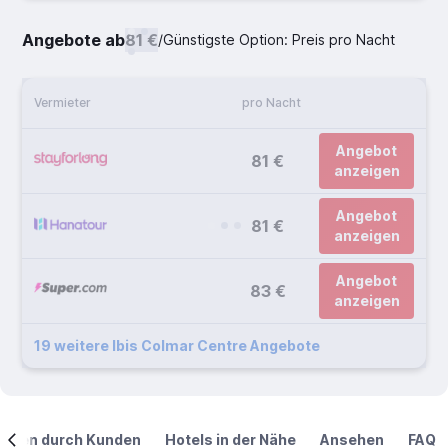
Angebote ab
81 €
/
Günstigste Option: Preis pro Nacht
Vermieter
pro Nacht
Angebot
81 €
anzeigen
Angebot
81 €
anzeigen
Angebot
83 €
anzeigen
19 weitere Ibis Colmar Centre Angebote
ngen durch Kunden
Hotels in der Nähe
Ansehen
FAQ