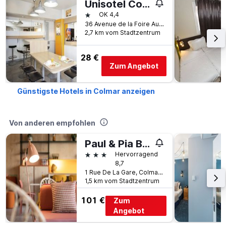
Unisotel Colmar Parc Des Exposition Ex F1
1 Stern
OK 4,4
36 Avenue de la Foire Aux Vins, Colmar, Haut-Rhin, Frankreich
2,7 km vom Stadtzentrum
28 €
Zum Angebot
Günstigste Hotels in Colmar anzeigen
Von anderen empfohlen
Paul & Pia By Stay Collection
3 Sterne
Hervorragend
8,7
1 Rue De La Gare, Colmar, Haut-Rhin, Frankreich
1,5 km vom Stadtzentrum
101 €
Zum
Angebot