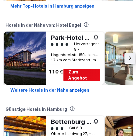
Mehr Top-Hotels in Hamburg anzeigen
Hotels in der Nähe von: Hotel Engel
Park-Hotel Hagenbeck
Bewertungskategorie 4
Hervorragend
8,7
Hagenbeckstr. 150, Hamburg, Hamburg, Deutschland
1,7 km vom Stadtzentrum
110 €
Zum
Angebot
Weitere Hotels in der Nähe anzeigen
Günstige Hotels in Hamburg
Bettenburg Hotel Hamburg
Bewertungskategorie 3
Gut 6,8
Oberer Landweg 27, Hamburg, Hamburg, Deutschland