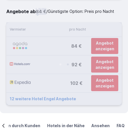
Angebote ab
84 €
/
Günstigste Option: Preis pro Nacht
Vermieter
pro Nacht
Angebot
84 €
anzeigen
Angebot
92 €
anzeigen
Angebot
102 €
anzeigen
12 weitere Hotel Engel Angebote
ngen durch Kunden
Hotels in der Nähe
Ansehen
FAQ