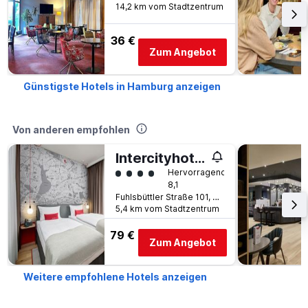
14,2 km vom Stadtzentrum
36 €
Zum Angebot
Günstigste Hotels in Hamburg anzeigen
Von anderen empfohlen
Intercityhotel Hamburg-Barmbek
Bewertungskategorie 4
Hervorragend
8,1
Fuhlsbüttler Straße 101, Hamburg, Hamburg, Deutschland
5,4 km vom Stadtzentrum
79 €
Zum Angebot
Weitere empfohlene Hotels anzeigen