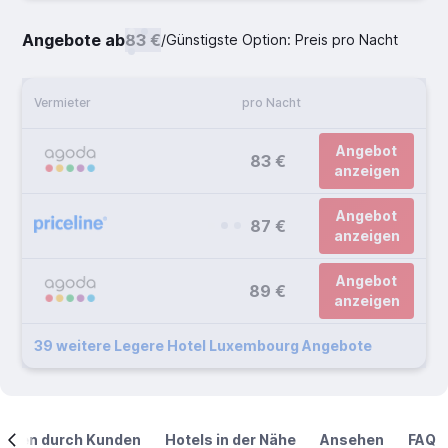
Angebote ab
83 €
/
Günstigste Option: Preis pro Nacht
Vermieter
pro Nacht
Angebot
83 €
anzeigen
Angebot
87 €
anzeigen
Angebot
89 €
anzeigen
39 weitere Legere Hotel Luxembourg Angebote
ngen durch Kunden
Hotels in der Nähe
Ansehen
FAQ