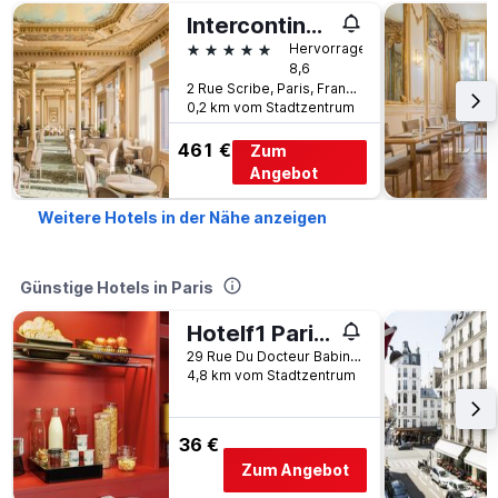
Intercontinental Hotels Paris - Le Grand By IHG
5 Sterne
Hervorragend
8,6
2 Rue Scribe, Paris, Frankreich
0,2 km vom Stadtzentrum
461 €
Zum
Angebot
Weitere Hotels in der Nähe anzeigen
Günstige Hotels in Paris
Hotelf1 Paris Saint Ouen Marché Aux Puces
29 Rue Du Docteur Babinski, Paris, Frankreich
4,8 km vom Stadtzentrum
36 €
Zum Angebot