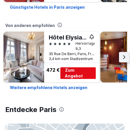
Günstigste Hotels in Paris anzeigen
Von anderen empfohlen
Hôtel Elysia by Inwood Hotels
5 Sterne
Hervorragend
9,3
35 Rue De Berri, Paris, Frankreich
3,4 km vom Stadtzentrum
472 €
Zum
Angebot
Weitere empfohlene Hotels anzeigen
Entdecke Paris