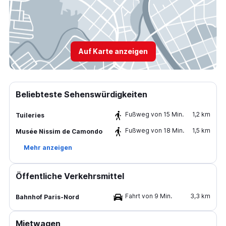
Auf Karte anzeigen
Beliebteste Sehenswürdigkeiten
Fußweg von 15 Min.
1,2 km
Tuileries
Fußweg von 18 Min.
1,5 km
Musée Nissim de Camondo
Mehr anzeigen
Öffentliche Verkehrsmittel
Fahrt von 9 Min.
3,3 km
Bahnhof Paris-Nord
Mietwagen