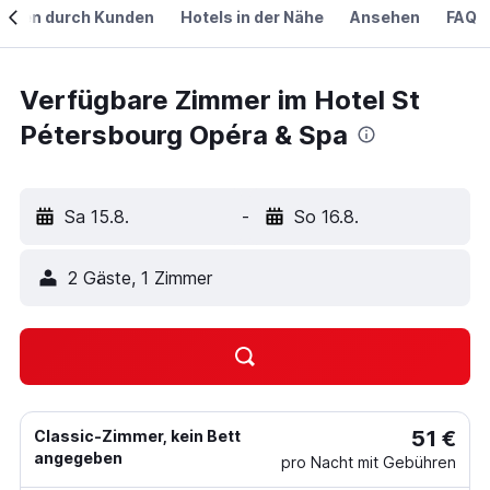
ngen durch Kunden
Hotels in der Nähe
Ansehen
FAQ
Verfügbare Zimmer im Hotel St
Pétersbourg Opéra & Spa
Sa 15.8.
-
So 16.8.
2 Gäste, 1 Zimmer
51 €
Classic-Zimmer, kein Bett
angegeben
pro Nacht mit Gebühren