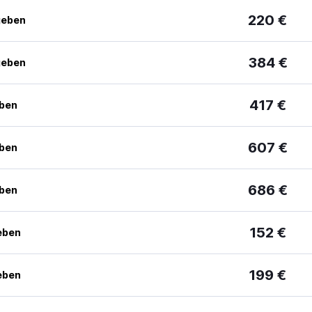
220 €
geben
384 €
geben
417 €
eben
607 €
eben
686 €
eben
152 €
eben
199 €
eben