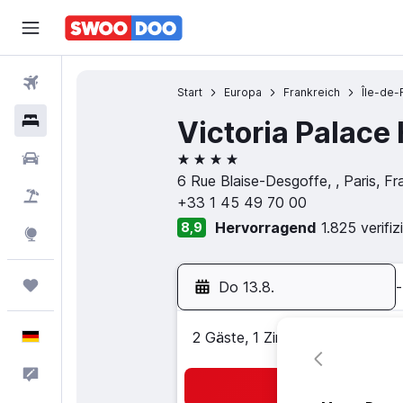
Flüge
Start
Europa
Frankreich
Île-de-
Hotels
Victoria Palace 
4 Sterne
Mietwagen
6 Rue Blaise-Desgoffe, , Paris, Fr
Pauschalreisen
+33 1 45 49 70 00
Hervorragend
1.825 verifi
8,9
Explore
Trips
Do 13.8.
-
Deutsch
2 Gäste, 1 Zimmer
Feedback
Suc