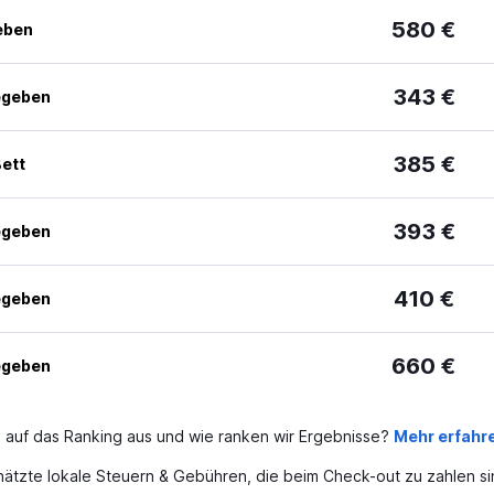
580 €
eben
343 €
egeben
385 €
ett
393 €
egeben
410 €
egeben
660 €
egeben
 auf das Ranking aus und wie ranken wir Ergebnisse?
Mehr erfahr
ätzte lokale Steuern & Gebühren, die beim Check-out zu zahlen si