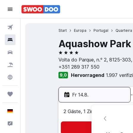
Flüge
Start
Europa
Portugal
Quarteira
Hotels
Aquashow Park 
4 Sterne
Mietwagen
Volta do Parque, n.º 2, 8125-303, 
Pauschalreisen
+351 289 317 550
Hervorragend
1.997 verifi
9,0
Explore
Trips
Fr 14.8.
-
Deutsch
2 Gäste, 1 Zimmer
Feedback
Suc