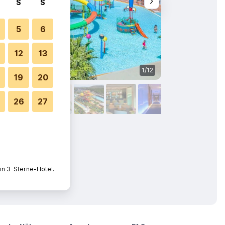
S
S
5
6
12
13
1/12
Sonstige
19
20
26
27
in 3-Sterne-Hotel.