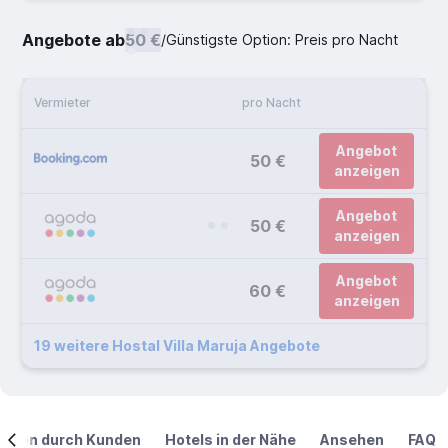
Angebote ab
50 €
/
Günstigste Option: Preis pro Nacht
Vermieter
pro Nacht
Angebot
50 €
anzeigen
Angebot
50 €
anzeigen
Angebot
60 €
anzeigen
19 weitere Hostal Villa Maruja Angebote
ngen durch Kunden
Hotels in der Nähe
Ansehen
FAQ