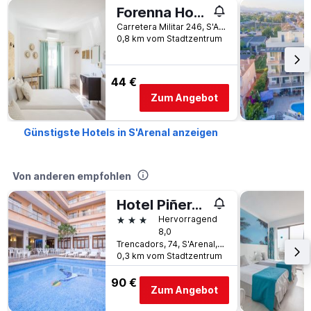
Forenna Hostel
Carretera Militar 246, S'Arenal, Mallorca, Spanien
0,8 km vom Stadtzentrum
44 €
Zum Angebot
Günstigste Hotels in S'Arenal anzeigen
Von anderen empfohlen
Hotel Piñero Bahia de Palma
3 Sterne
Hervorragend
8,0
Trencadors, 74, S'Arenal, Mallorca, Spanien
0,3 km vom Stadtzentrum
90 €
Zum Angebot