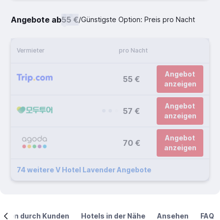
Angebote ab
55 €
/
Günstigste Option: Preis pro Nacht
Vermieter
pro Nacht
Angebot
55 €
anzeigen
Angebot
57 €
anzeigen
Angebot
70 €
anzeigen
74 weitere V Hotel Lavender Angebote
ngen durch Kunden
Hotels in der Nähe
Ansehen
FAQ