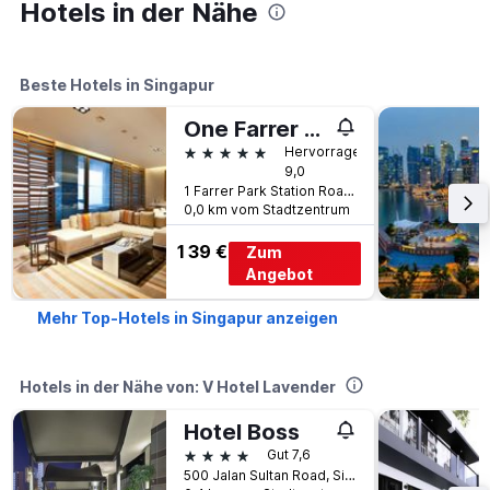
Hotels in der Nähe
Beste Hotels in Singapur
One Farrer Hotel
5 Sterne
Hervorragend
9,0
1 Farrer Park Station Road, Singapur, Singapur
0,0 km vom Stadtzentrum
139 €
Zum
Angebot
Mehr Top-Hotels in Singapur anzeigen
Hotels in der Nähe von: V Hotel Lavender
Hotel Boss
4 Sterne
Gut 7,6
500 Jalan Sultan Road, Singapur, Singapur