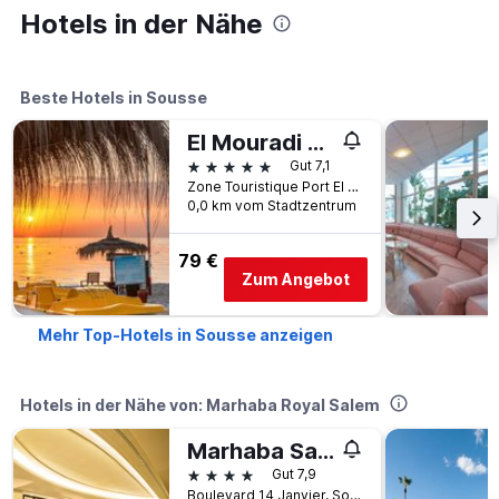
Hotels in der Nähe
Beste Hotels in Sousse
El Mouradi Palace
5 Sterne
Gut 7,1
Zone Touristique Port El Kantaoui? Hammam Sousse 4089, Tunisia, Sousse, Tunesien
0,0 km vom Stadtzentrum
79 €
Zum Angebot
Mehr Top-Hotels in Sousse anzeigen
Hotels in der Nähe von: Marhaba Royal Salem
Marhaba Salem
4 Sterne
Gut 7,9
Boulevard 14 Janvier, Sousse, Tunesien