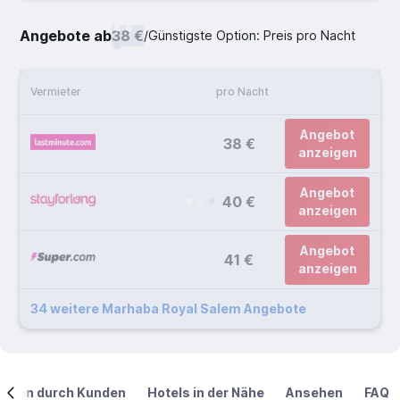
Angebote ab
38 €
/
Günstigste Option: Preis pro Nacht
Vermieter
pro Nacht
Angebot
38 €
anzeigen
Angebot
40 €
anzeigen
Angebot
41 €
anzeigen
34 weitere Marhaba Royal Salem Angebote
ngen durch Kunden
Hotels in der Nähe
Ansehen
FAQ