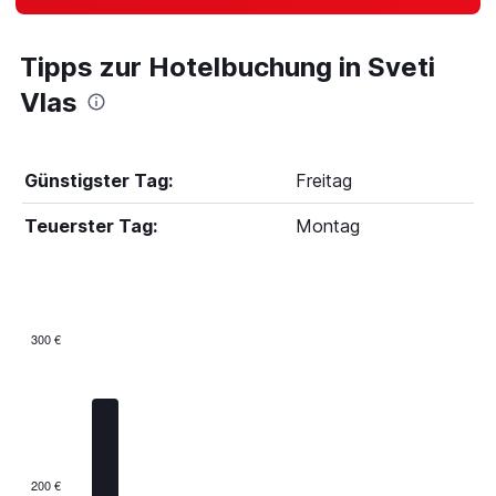
Tipps zur Hotelbuchung in Sveti
Vlas
Günstigster Tag:
Freitag
Teuerster Tag:
Montag
300 €
Bar
Chart
graphic.
chart
with
7
bars.
The
200 €