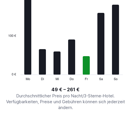
chart
has
1
X
axis
displaying
categories.
100 €
Range:
7
categories.
The
chart
has
1
0 €
Y
Mo
Di
Mi
Do
Fr
Sa
So
End
of
axis
interactive
49 € – 261 €
displaying
chart
values.
Durchschnittlicher Preis pro Nacht/3-Sterne-Hotel.
Range:
Verfügbarkeiten, Preise und Gebühren können sich jederzeit
0
ändern.
to
300.