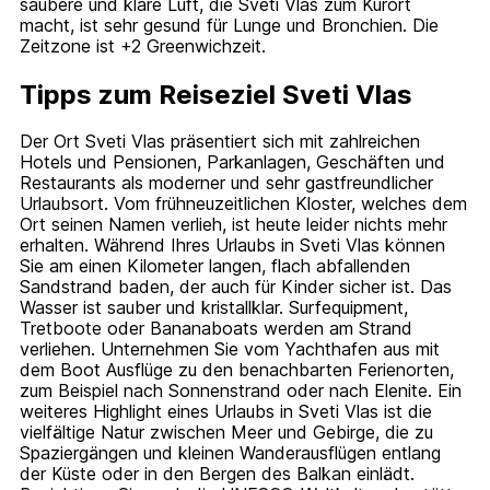
saubere und klare Luft, die Sveti Vlas zum Kurort
macht, ist sehr gesund für Lunge und Bronchien. Die
Zeitzone ist +2 Greenwichzeit.
Tipps zum Reiseziel Sveti Vlas
Der Ort Sveti Vlas präsentiert sich mit zahlreichen
Hotels und Pensionen, Parkanlagen, Geschäften und
Restaurants als moderner und sehr gastfreundlicher
Urlaubsort. Vom frühneuzeitlichen Kloster, welches dem
Ort seinen Namen verlieh, ist heute leider nichts mehr
erhalten. Während Ihres Urlaubs in Sveti Vlas können
Sie am einen Kilometer langen, flach abfallenden
Sandstrand baden, der auch für Kinder sicher ist. Das
Wasser ist sauber und kristallklar. Surfequipment,
Tretboote oder Bananaboats werden am Strand
verliehen. Unternehmen Sie vom Yachthafen aus mit
dem Boot Ausflüge zu den benachbarten Ferienorten,
zum Beispiel nach Sonnenstrand oder nach Elenite. Ein
weiteres Highlight eines Urlaubs in Sveti Vlas ist die
vielfältige Natur zwischen Meer und Gebirge, die zu
Spaziergängen und kleinen Wanderausflügen entlang
der Küste oder in den Bergen des Balkan einlädt.