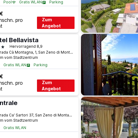
Pool
Gratis WLAN
Parking
 €
hschn. pro
Zum
t
Angebot
el Bellavista
terne
Hervorragend 8,9
Contrada Cà Montagna, 1, San Zeno di Montagna, Venetien, Italien
km vom Stadtzentrum
Gratis WLAN
Parking
 €
hschn. pro
Zum
t
Angebot
ntrale
terne
Contrada Ca' Sartori 37, San Zeno di Montagna, Venetien, Italien
km vom Stadtzentrum
Gratis WLAN