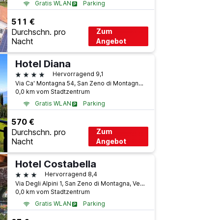
Gratis WLAN
Parking
511 €
Durchschn. pro
Zum
Nacht
Angebot
Hotel Diana
4 Sterne
Hervorragend 9,1
Via Ca' Montagna 54, San Zeno di Montagna, Venetien, Italien
0,0 km vom Stadtzentrum
Gratis WLAN
Parking
570 €
Durchschn. pro
Zum
Nacht
Angebot
Hotel Costabella
3 Sterne
Hervorragend 8,4
Via Degli Alpini 1, San Zeno di Montagna, Venetien, Italien
0,0 km vom Stadtzentrum
Gratis WLAN
Parking
Flughafen-Shuttle