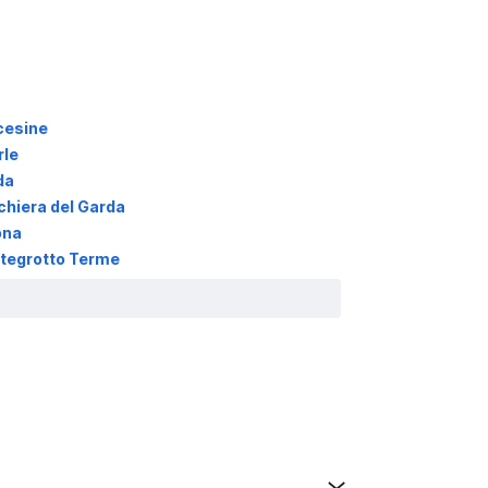
cesine
rle
da
hiera del Garda
ona
tegrotto Terme