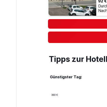
92 €
Durc
Nach
Tipps zur Hote
Günstigster Tag:
360 €
Bar
Chart
graphic.
chart