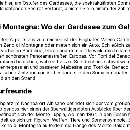
ie hier, am Ostufer des Gardasees, die spektakulärsten Son
euchtenden See rot verfärbt, dinieren Sie in einem der zahlr
di Montagna: Wo der Gardasee zum Geh
n Airports aus zu erreichen ist der Flughafen Valerio Catullo
San Zeno di Montagna oder mieten sich ein Auto. Schließlich 
 vorbei an Bardolino, Garda und dem mittlerweile durch Jam
den schönsten Panoramastraßen Europas. Vor Torri del Benaco
uren herrschen, während es am See durchaus schwül werde
rennerpass an und passieren Malcesine und Torri del Benaco 
päischen Zeitzone und ist besonders in den Sommermonaten ei
und an den Strand.
turfreunde
platz im Nachbarort Albisano befindet sich der vom großen i
r genoss hier einen der überwältigendsten Ausblicke über de
befindet sich der Monte Luppia, wo man 1964 in den Felsen
delt es sich um Figuren, Waffen, Tiere und Sonnensymbole.
an Zeno di Montagna außerdem die Hänge des Monte Baldo mi