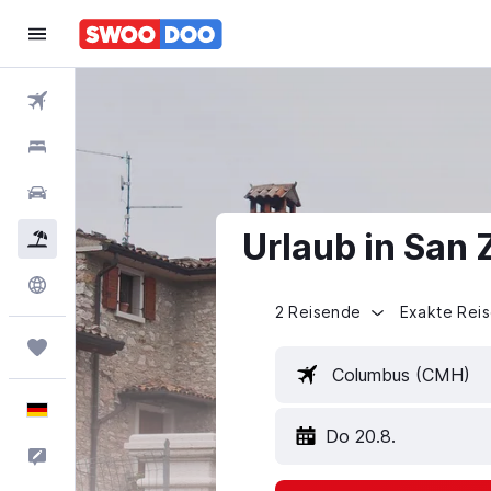
Flüge
Hotels
Mietwagen
Urlaub in San
Pauschalreisen
Explore
2 Reisende
Exakte Rei
Trips
Columbus (CMH)
Deutsch
Do 20.8.
Feedback