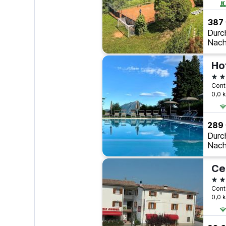
387
Durc
Nach
Hot
3 S
0,0 
289
Durc
Nach
Ce
2 S
0,0 