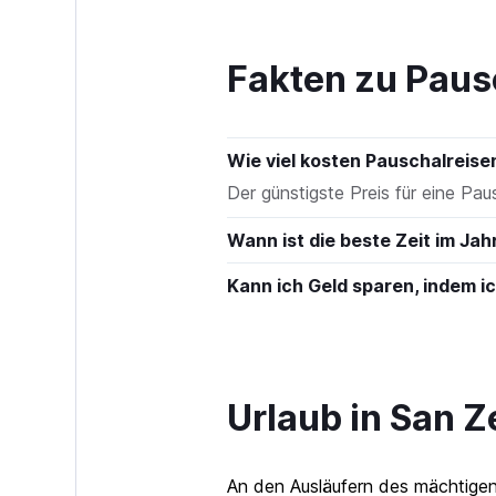
0
to
360.
Fakten zu Paus
Wie viel kosten Pauschalreis
Der günstigste Preis für eine Pa
Wann ist die beste Zeit im Ja
Kann ich Geld sparen, indem 
Urlaub in San 
An den Ausläufern des mächtigen