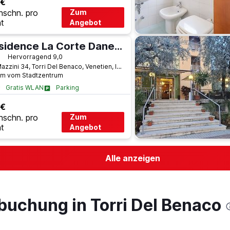
 €
hschn. pro
Zum
t
Angebot
Residence La Corte Danese
terne
Hervorragend 9,0
VIa Mazzini 34, Torri Del Benaco, Venetien, Italien
km vom Stadtzentrum
Gratis WLAN
Parking
 €
hschn. pro
Zum
t
Angebot
Alle anzeigen
buchung in Torri Del Benaco