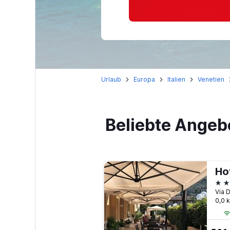
Urlaub
Europa
Italien
Venetien
Beliebte Angebo
Ho
3 S
0,0 