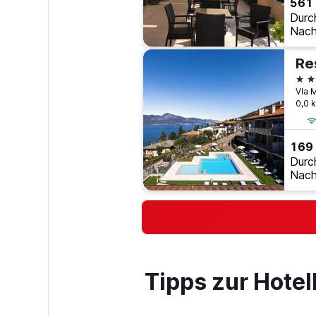
561
Durc
Nach
2 S
0,0 
169
Durc
Nach
Tipps zur Hotel