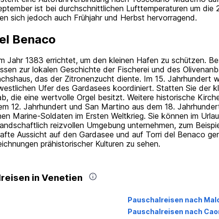
ptember ist bei durchschnittlichen Lufttemperaturen um die 
nen sich jedoch auch Frühjahr und Herbst hervorragend.
del Benaco
im Jahr 1383 errichtet, um den kleinen Hafen zu schützen. Bes
sen zur lokalen Geschichte der Fischerei und des Olivenanba
chshaus, das der Zitronenzucht diente. Im 15. Jahrhundert 
tlichen Ufer des Gardasees koordiniert. Statten Sie der kl
, die eine wertvolle Orgel besitzt. Weitere historische Kirc
em 12. Jahrhundert und San Martino aus dem 18. Jahrhundert
enen Marine-Soldaten im Ersten Weltkrieg. Sie können im Urla
 landschaftlich reizvollen Umgebung unternehmen, zum Beispi
hafte Aussicht auf den Gardasee und auf Torri del Benaco 
ichnungen prähistorischer Kulturen zu sehen.
reisen in Venetien
Pauschalreisen nach Mal
Pauschalreisen nach Cao