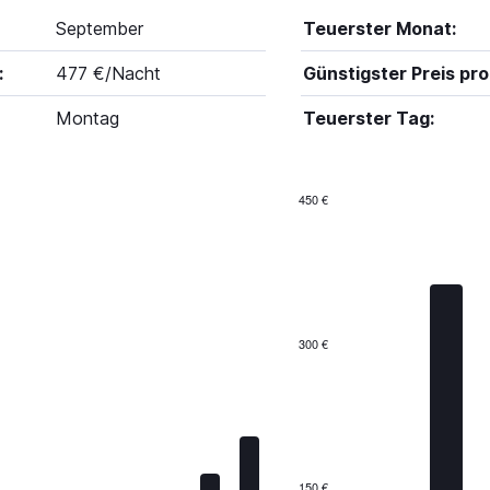
September
Teuerster Monat:
:
477 €/Nacht
Günstigster Preis pro
Montag
Teuerster Tag:
450 €
Bar
Chart
graphic.
chart
with
7
bars.
The
300 €
chart
has
1
X
axis
displaying
categories.
150 €