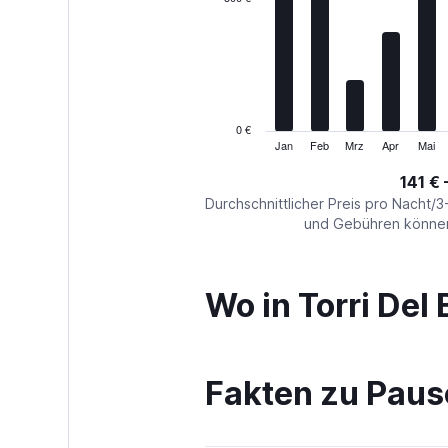
Range:
12
categories.
The
chart
has
1
0 €
Y
Jan
Feb
Mrz
Apr
Mai
End
of
axis
interactive
141 € 
displaying
chart
values.
Durchschnittlicher Preis pro Nacht/3
Range:
und Gebühren können 
0
to
1500.
Wo in Torri Del
Fakten zu Paus