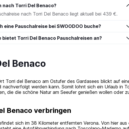
n nach Torri Del Benaco?
schalreise nach Torri Del Benaco liegt aktuell bei 439 €.
ich eine Pauschalreise bei SWOODOO buche?
e bietet Torri Del Benaco Pauschalreisen an?
 Del Benaco
 Torri del Benaco am Ostufer des Gardasees blickt auf eine 
d nachverfolgt werden kann. Somit lohnt sich ein Urlaub in To
enigen, die die schöne Natur am Seeufer genießen wollen ode
del Benaco verbringen
indet sich im 38 Kilometer entfernten Verona. Von hier aus 
besteht eine Autofährverbindung nach Toscolano-Maderno auf