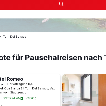
Torri Del Benaco
te für Pauschalreisen nach 
tel Romeo
terne
Hervorragend 8,4
Via Dell'Oca Bianca 31, Torri Del Benaco, Venetien, Italien
km vom Stadtzentrum
Gratis WLAN
Parking