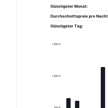
Günstigster Monat:
Durchschnittspreis pro Nacht
Günstigster Tag:
1.500 €
Bar
Chart
graphic.
chart
with
12
bars.
The
1.000 €
chart
has
1
X
axis
displaying
categories.
500 €