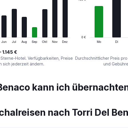
Range:
7
categories.
The
chart
has
1
0 €
Y
Jun
Jul
Aug
Sep
Okt
Nov
Dez
Mo
Di
End
of
axis
interactive
– 1.145 €
displaying
chart
values.
-Sterne-Hotel. Verfügbarkeiten, Preise
Durchschnittlicher Preis pr
Range:
sich jederzeit ändern.
und Gebühren
0
to
450.
 Benaco kann ich übernachte
chalreisen nach Torri Del Be