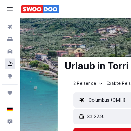
Flüge
Hotels
Mietwagen
Urlaub in Torr
Pauschalreisen
Explore
2 Reisende
Exakte Rei
Trips
Columbus (CMH)
Deutsch
Sa 22.8.
Feedback