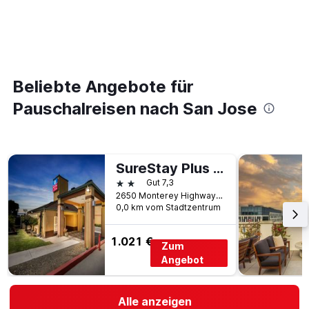
Beliebte Angebote für
Pauschalreisen nach San Jose
SureStay Plus Hotel by Best Western San Jose Central City
2 Sterne
Gut 7,3
2650 Monterey Highway, San Jose, CA, USA
0,0 km vom Stadtzentrum
1.021 €
Zum
Angebot
Alle anzeigen