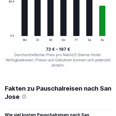
categories.
80 €
Range:
7
categories.
The
chart
has
1
0 €
Y
Mo
Di
Mi
Do
Fr
Sa
So
End
of
axis
interactive
72 € – 197 €
displaying
chart
values.
Durchschnittlicher Preis pro Nacht/3-Sterne-Hotel.
Range:
Verfügbarkeiten, Preise und Gebühren können sich jederzeit
0
ändern.
to
240.
Fakten zu Pauschalreisen nach San
Jose
Wie viel kosten Pauschalreisen nach San