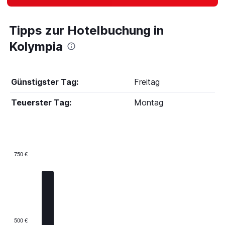
Tipps zur Hotelbuchung in
Kolympia
Günstigster Tag:
Freitag
Teuerster Tag:
Montag
750 €
Bar
Chart
graphic.
chart
with
7
bars.
The
500 €