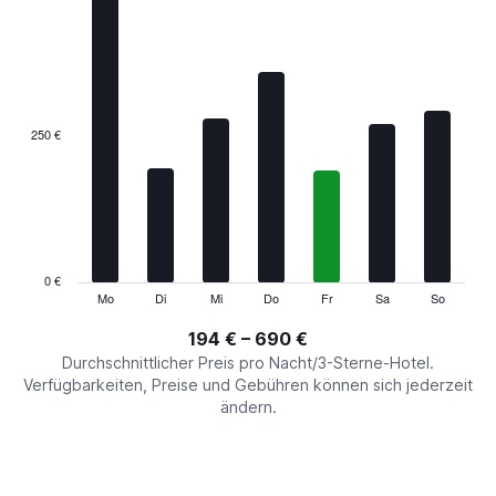
chart
has
1
X
axis
displaying
categories.
250 €
Range:
7
categories.
The
chart
has
1
0 €
Y
Mo
Di
Mi
Do
Fr
Sa
So
End
of
axis
interactive
194 € – 690 €
displaying
chart
values.
Durchschnittlicher Preis pro Nacht/3-Sterne-Hotel.
Range:
Verfügbarkeiten, Preise und Gebühren können sich jederzeit
0
ändern.
to
750.