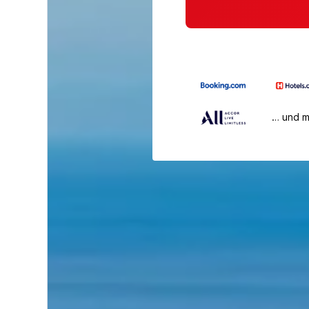
… und 