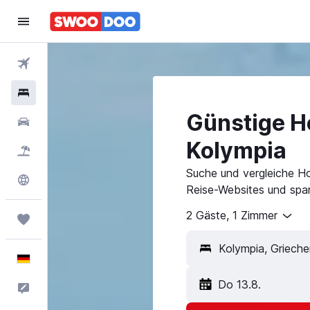
Flüge
Hotels
Günstige Ho
Mietwagen
Kolympia
Pauschalreisen
Suche und vergleiche Ho
Explore
Reise-Websites und spar
2 Gäste, 1 Zimmer
Trips
Kolympia, Grieche
Deutsch
Do 13.8.
Feedback