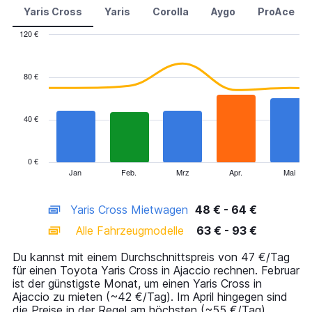
Yaris Cross
Yaris
Corolla
Aygo
ProAce
120 €
Combination
Chart
graphic.
chart
with
80 €
2
data
series.
40 €
The
chart
has
0 €
1
Jan
Feb.
Mrz
Apr.
Mai
End
of
X
interactive
axis
chart
Yaris Cross Mietwagen
48 € - 64 €
displaying
categories.
Alle Fahrzeugmodelle
63 € - 93 €
Range:
14
Du kannst mit einem Durchschnittspreis von 47 €/Tag
categories.
für einen Toyota Yaris Cross in Ajaccio rechnen. Februar
The
ist der günstigste Monat, um einen Yaris Cross in
chart
Ajaccio zu mieten (~42 €/Tag). Im April hingegen sind
has
die Preise in der Regel am höchsten (~55 €/Tag).