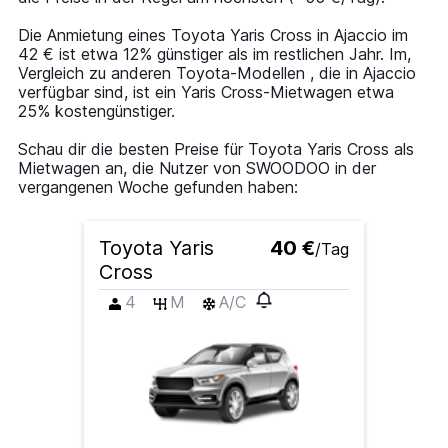
1
Y
Die Anmietung eines Toyota Yaris Cross in Ajaccio im
axis
42 € ist etwa 12% günstiger als im restlichen Jahr. Im,
displaying
Vergleich zu anderen Toyota-Modellen , die in Ajaccio
values.
verfügbar sind, ist ein Yaris Cross-Mietwagen etwa
Range:
25% kostengünstiger.
0
to
Schau dir die besten Preise für Toyota Yaris Cross als
120.
Mietwagen an, die Nutzer von SWOODOO in der
vergangenen Woche gefunden haben:
Toyota Yaris
40 €
/Tag
Cross
4
M
A/C