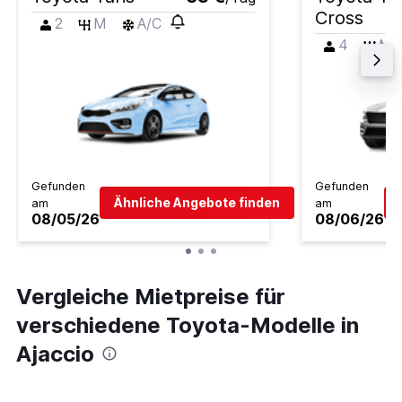
Cross
2
M
A/C
4
M
Gefunden
Gefunden
Ähnliche Angebote finden
am
am
08/05/26
08/06/26
Vergleiche Mietpreise für
verschiedene Toyota-Modelle in
Ajaccio