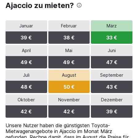
Ajaccio zu mieten?
Januar
Februar
März
39 €
38 €
33 €
April
Mai
Juni
49 €
49 €
47 €
Juli
August
September
48 €
50 €
43 €
Oktober
November
Dezember
42 €
42 €
39 €
Unsere Nutzer haben die günstigsten Toyota-
Mietwagenangebote in Ajaccio im Monat März
gefunden. Rechne damit, dass im August die Preise für