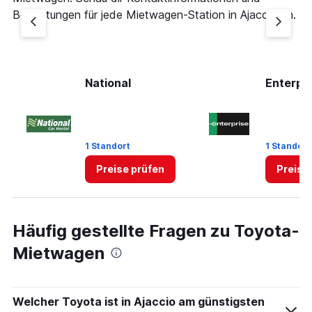
Bewertungen für jede Mietwagen-Station in Ajaccio an.
National
Enterpr
1 Standort
1 Standort
Preise prüfen
Preise
Häufig gestellte Fragen zu Toyota-
Mietwagen
Welcher Toyota ist in Ajaccio am günstigsten