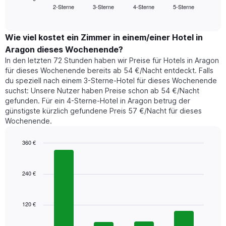
Das
2-Sterne
3-Sterne
4-Sterne
5-Sterne
den
End
Diagramm
of
durchschnittlichen
hat
interactive
Zimmerpreis,
chart
1
der
Wie viel kostet ein Zimmer in einem/einer Hotel in
Y-
für
Achse,
Aragon dieses Wochenende?
heute
die
In den letzten 72 Stunden haben wir Preise für Hotels in Aragon
Nacht
den
für dieses Wochenende bereits ab 54 €/Nacht entdeckt. Falls
in
durchschnittlichen
du speziell nach einem 3-Sterne-Hotel für dieses Wochenende
den
Zimmerpreis
suchst: Unsere Nutzer haben Preise schon ab 54 €/Nacht
letzten
anzeigt.
gefunden. Für ein 4-Sterne-Hotel in Aragon betrug der
3
günstigste kürzlich gefundene Preis 57 €/Nacht für dieses
Tagen
Wochenende.
gefunden
wurde,
aggregiert
360 €
nach
Bar
Chart
Sternebewertung.
graphic.
chart
with
Das
240 €
4
Diagramm
bars.
hat
1
120 €
Das
X-
folgende
Achse,
Diagramm