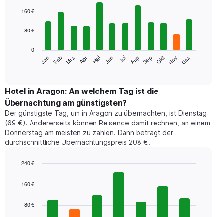
Bar
Chart
graphic.
chart
160 €
with
12
80 €
bars.
0
Das
Jan
Feb
Mrz
Apr
Mai
Jun
Jul
Aug
Sep
Okt
Nov
Dez
folgende
End
of
Diagramm
interactive
zeigt
chart
den
Hotel in Aragon: An welchem Tag ist die
durchschnittlichen
Übernachtung am günstigsten?
Zimmerpreis
Der günstigste Tag, um in Aragon zu übernachten, ist Dienstag
im
(69 €). Andererseits können Reisende damit rechnen, an einem
jeweiligen
Donnerstag am meisten zu zahlen. Dann beträgt der
Monat
durchschnittliche Übernachtungspreis 208 €.
an.
Das
Diagramm
240 €
hat
Bar
Chart
1
graphic.
chart
160 €
with
X-
7
Achse,
80 €
bars.
die