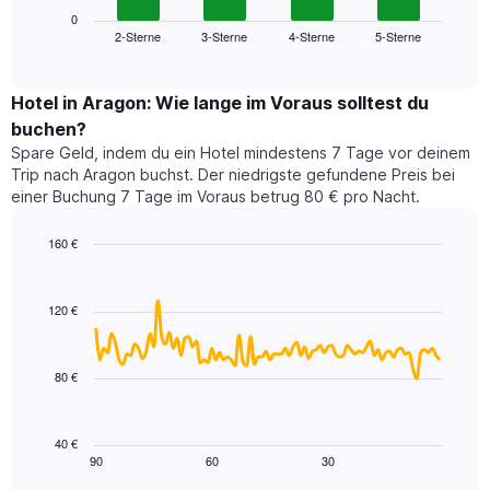
die
zeigt
0
die
2-Sterne
3-Sterne
4-Sterne
5-Sterne
den
End
Hotelkategorien
of
durchschnittlichen
nach
interactive
Zimmerpreis
chart
Sternen
für
Hotel in Aragon: Wie lange im Voraus solltest du
anzeigt
dieses
buchen?
Das
Wochenende
Diagramm
Spare Geld, indem du ein Hotel mindestens 7 Tage vor deinem
in
hat
Trip nach Aragon buchst. Der niedrigste gefundene Preis bei
den
1
einer Buchung 7 Tage im Voraus betrug 80 € pro Nacht.
letzten
Y-
3
Achse,
160 €
Tagen,
die
aggregiert
Line
Chart
den
graphic.
chart
nach
durchschnittlichen
with
Sternebewertung.
120 €
Zimmerpreis
90
Das
für
data
Diagramm
points.
heute
hat
80 €
Nacht
1
Das
in
X-
folgende
den
Achse,
Diagramm
letzten
40 €
die
zeigt,
3
90
60
30
End
die
of
wie
Tagen
interactive