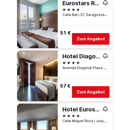
Eurostars Rey Fernando
4 Sterne
Calle Bari, 27, Saragossa, Provinz Saragossa, Spanien
51 €
Zum Angebot
Hotel Diagonal Plaza
4 Sterne
Avenida Diagonal Plaza, 30, Saragossa, Provinz Saragossa, Spanien
57 €
Zum Angebot
Hotel Eurostars Zaragoza
4 Sterne
Calle Miquel Roca I Junyent, 5, Saragossa, Provinz Saragossa, Spanien