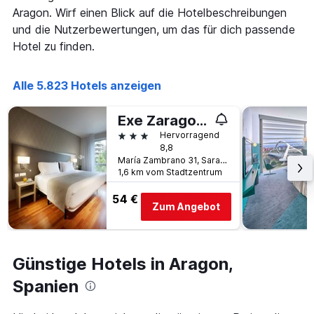
gefunden
Aragon. Wirf einen Blick auf die Hotelbeschreibungen
dem
wurde.
Aufenthalt
und die Nutzerbewertungen, um das für dich passende
anzeigt
Hotel zu finden.
Das
Diagramm
hat
Alle 5.823 Hotels anzeigen
1
Y-
Exe Zaragoza Wtc
Achse,
die
3 Sterne
Hervorragend
den
8,8
durchschnittlichen
María Zambrano 31, Saragossa, Provinz Saragossa, Spanien
Zimmerpreis
1,6 km vom Stadtzentrum
anzeigt
54 €
Zum Angebot
Günstige Hotels in Aragon,
Spanien