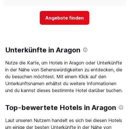
Hotelkategorien
sich
anzeigt.
chart
nach
der
Sternen
Preis
Angebote finden
anzeigt
für
Das
ein
Diagramm
Zimmer
hat
ändert,
1
je
Y-
näher
Unterkünfte in Aragon
Achse,
das
die
Aufenthaltsdatum
den
Nutze die Karte, um Hotels in Aragon oder Unterkünfte
rückt.
durchschnittlichen
Das
in der Nähe von Sehenswürdigkeiten zu entdecken, die
Zimmerpreis
Diagramm
du besuchen möchtest. Mit einem Klick auf den
an
hat
Unterkunftsnamen erhältst du weitere Informationen
diesem
1
Wochenende
und du kannst dieses bestimmte Hotel darüber buchen.
X-
anzeigt,
Achse,
der
die
in
Top-bewertete Hotels in Aragon
die
den
Anzahl
letzten
der
Laut unseren Nutzern handelt es sich bei diesen Hotels
3
Tage
um einige der besten Unterkünfte in der Nähe von
Tagen
vor