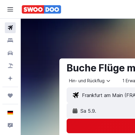
Flüge
Unterkünfte
Mietwagen
Buche Flüge m
Pauschalreisen
Mit KI planen
Hin- und Rückflug
1 Erw
Trips
Sa 5.9.
Deutsch
Feedback