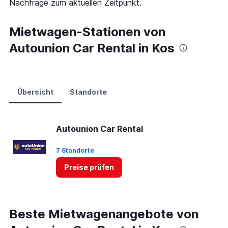
Nachfrage zum aktuellen Zeitpunkt.
Range:
0
to
Mietwagen-Stationen von
60.
Autounion Car Rental in Kos
Übersicht
Standorte
Autounion Car Rental
7 Standorte
Preise prüfen
Beste Mietwagenangebote von