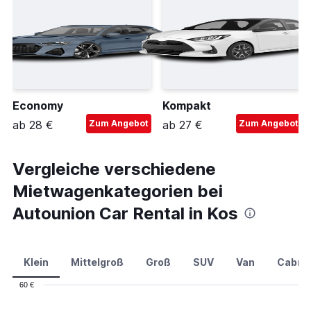
Economy
Kompakt
ab 28 €
Zum Angebot
ab 27 €
Zum Angebot
Vergleiche verschiedene
Mietwagenkategorien bei
Autounion Car Rental in Kos
Klein
Mittelgroß
Groß
SUV
Van
Cabrio
60 €
Combination
Chart
graphic.
chart