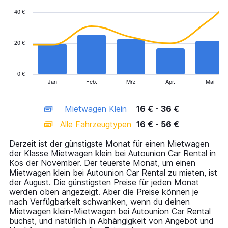
with
40 €
2
data
series.
20 €
The
chart
has
0 €
1
Jan
Feb.
Mrz
Apr.
Mai
End
of
X
interactive
axis
chart
Mietwagen Klein
16 € - 36 €
displaying
categories.
Alle Fahrzeugtypen
16 € - 56 €
Range:
14
Derzeit ist der günstigste Monat für einen Mietwagen
categories.
der Klasse Mietwagen klein bei Autounion Car Rental in
The
Kos der November. Der teuerste Monat, um einen
chart
Mietwagen klein bei Autounion Car Rental zu mieten, ist
has
der August. Die günstigsten Preise für jeden Monat
1
werden oben angezeigt. Aber die Preise können je
Y
nach Verfügbarkeit schwanken, wenn du deinen
axis
Mietwagen klein-Mietwagen bei Autounion Car Rental
displaying
buchst, und natürlich in Abhängigkeit von Angebot und
values.