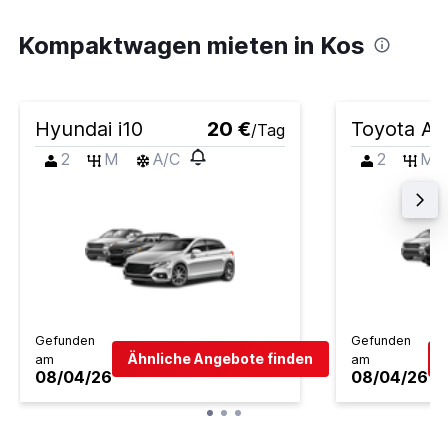
Kompaktwagen mieten in Kos
Hyundai i10
20 €
Toyota Ay
/Tag
2
M
A/C
2
M
Gefunden
Gefunden
Ähnliche Angebote finden
am
am
08/04/26
08/04/26