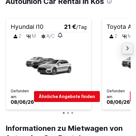
Autounion Car Rental in Kos
Hyundai i10
21 €
Toyota Ay
/Tag
2
M
A/C
2
M
Gefunden
Gefunden
Ähnliche Angebote finden
am
am
08/06/26
08/06/26
Informationen zu Mietwagen von