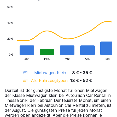
60 €
Combination
Chart
graphic.
chart
with
40 €
2
data
series.
20 €
The
chart
has
0 €
1
Jan
Feb.
Mrz
Apr.
Mai
End
of
X
interactive
axis
chart
Mietwagen Klein
8 € - 35 €
displaying
categories.
Alle Fahrzeugtypen
18 € - 52 €
Range:
14
Derzeit ist der günstigste Monat für einen Mietwagen
categories.
der Klasse Mietwagen klein bei Autounion Car Rental in
The
Thessaloniki der Februar. Der teuerste Monat, um einen
chart
Mietwagen klein bei Autounion Car Rental zu mieten, ist
has
der August. Die günstigsten Preise für jeden Monat
1
werden oben angezeigt. Aber die Preise können je