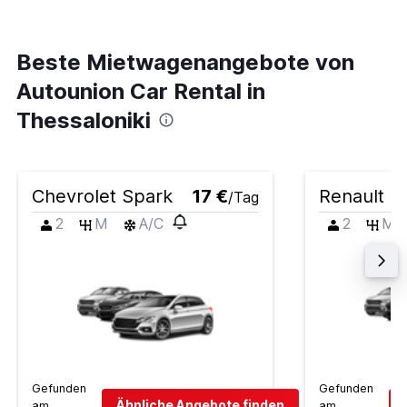
Beste Mietwagenangebote von
Autounion Car Rental in
Thessaloniki
Chevrolet Spark
17 €
Renault Z
/Tag
2
M
A/C
2
M
Gefunden
Gefunden
Ähnliche Angebote finden
am
am