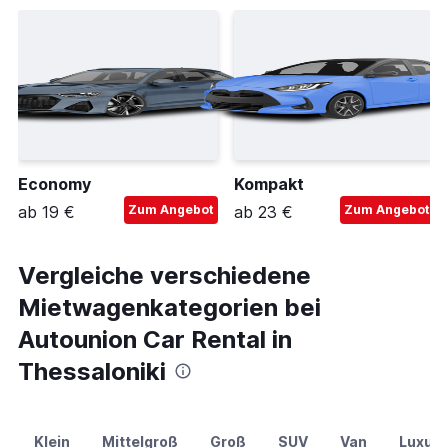
Economy
Kompakt
ab 19 €
Zum Angebot
ab 23 €
Zum Angebot
Vergleiche verschiedene
Mietwagenkategorien bei
Autounion Car Rental in
Thessaloniki
Klein
Mittelgroß
Groß
SUV
Van
Luxus