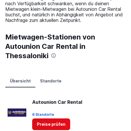
Y
nach Verfügbarkeit schwanken, wenn du deinen
axis
Mietwagen klein-Mietwagen bei Autounion Car Rental
displaying
buchst, und natürlich in Abhängigkeit von Angebot und
values.
Nachfrage zum aktuellen Zeitpunkt.
Range:
0
to
Mietwagen-Stationen von
60.
Autounion Car Rental in
Thessaloniki
Übersicht
Standorte
Autounion Car Rental
6 Standorte
Preise prüfen