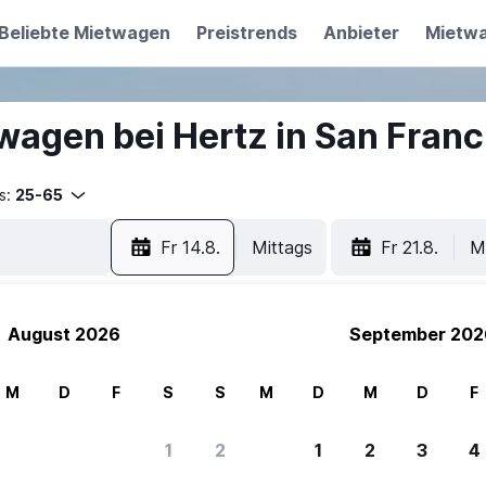
Beliebte Mietwagen
Preistrends
Anbieter
Mietw
wagen bei Hertz in San Franc
s:
25-65
Fr 14.8.
Mittags
Fr 21.8.
M
August 2026
September 202
M
D
F
S
S
M
D
M
D
F
ere Reisenden sich für SWOODOO ent
1
2
1
2
3
4