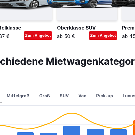
telklasse
Oberklasse SUV
Prem
37 €
Zum Angebot
ab 50 €
Zum Angebot
ab 4
schiedene Mietwagenkategori
Mittelgroß
Groß
SUV
Van
Pick-up
Luxu