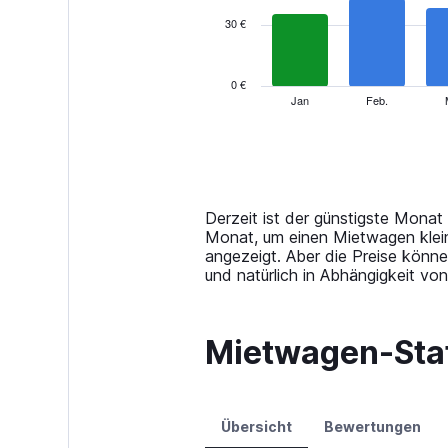
series.
30 €
The
chart
has
0 €
1
Jan
Feb.
End
of
X
interactive
axis
chart
displaying
categories.
Range:
14
Derzeit ist der günstigste Monat
categories.
Monat, um einen Mietwagen klein
The
angezeigt. Aber die Preise könn
chart
und natürlich in Abhängigkeit vo
has
1
Y
Mietwagen-Stat
axis
displaying
values.
Range:
0
Übersicht
Bewertungen
to