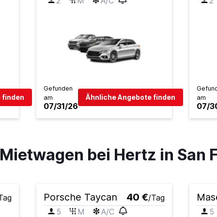
2
M
A/C
2
Gefunden
Gefun
 finden
Ähnliche Angebote finden
am
am
07/31/26
07/3
 Mietwagen bei Hertz in San 
Porsche Taycan
40 €
Mase
Tag
/Tag
5
M
A/C
5