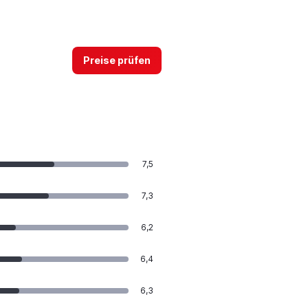
Preise prüfen
7,5
7,3
6,2
6,4
6,3