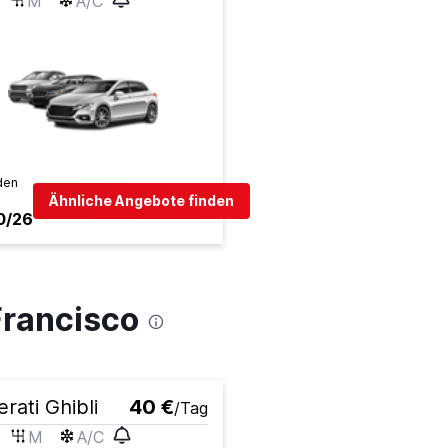
M
A/C
den
Ähnliche Angebote finden
0/26
Francisco
rati Ghibli
40 €
/Tag
M
A/C