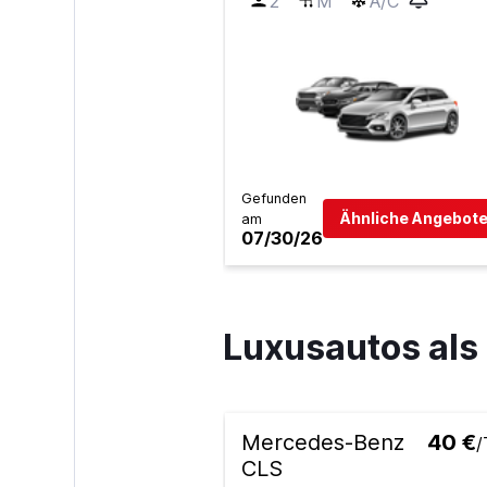
2
M
A/C
Gefunden
Ähnliche Angebote
am
07/30/26
Luxusautos als
Mercedes-Benz
40 €
/
CLS