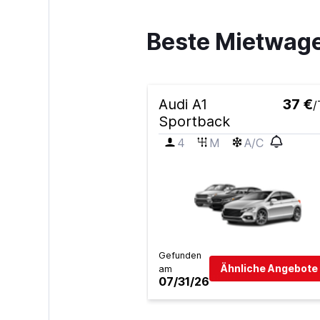
Beste Mietwage
Audi A1
37 €
/
Sportback
4
M
A/C
Gefunden
Ähnliche Angebote 
am
07/31/26