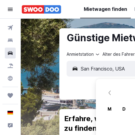
Mietwagen finden
Flüge
Günstige Miet
Hotels
Mietwagen
Anmietstation
Alter des Fahrer
Pauschalreisen
Explore
Trips
M
D
Deutsch
Erfahre, warum uns
Feedback
zu finden.