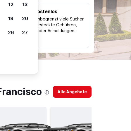
12
13
Kostenlos
Trips
19
20
Nutze unbegrenzt viele Suchen
ohne versteckte Gebühren,
ch
Kosten oder Anmeldungen.
26
27
typ
Francisco
Alle Angebote