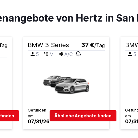
nangebote von Hertz in San 
BMW 3 Series
37 €
BMW
Tag
/Tag
5
M
A/C
5
Gefunden
Gefun
finden
Ähnliche Angebote finden
am
am
07/31/26
07/3