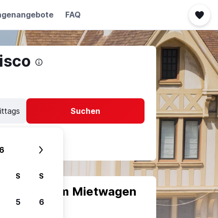
agenangebote
FAQ
isco
ittags
Suchen
6
S
S
scheiden, um Mietwagen
5
6