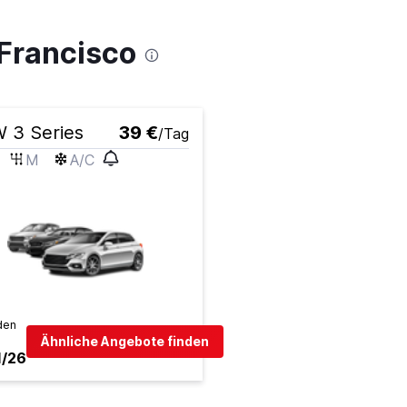
Francisco
 3 Series
39 €
/Tag
M
A/C
den
Ähnliche Angebote finden
1/26