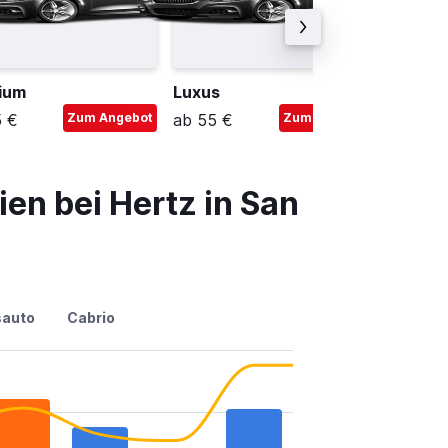
ium
Luxus
Premiu
5 €
Zum Angebot
ab 55 €
Zum Angebot
ab 50 
en bei Hertz in San
sauto
Cabrio