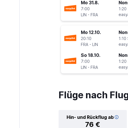
Mo 31.8.
Non
7:00
1:20 
-
easy
LIN
FRA
Mo 12.10.
Non
20:10
1:10 
-
easy
FRA
LIN
So 18.10.
Non
7:00
1:20 
-
easy
LIN
FRA
Flüge nach Flu
Hin- und Rückflug ab
76 €