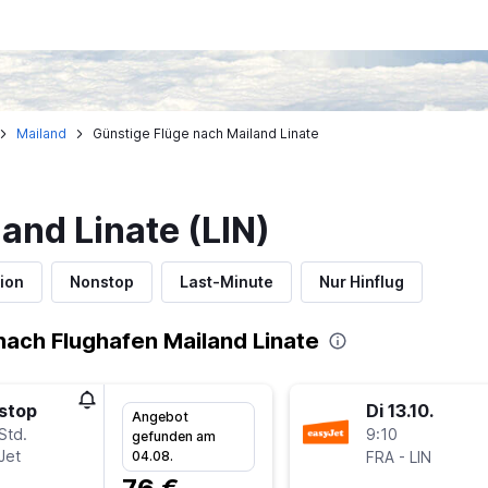
Mailand
Günstige Flüge nach Mailand Linate
and Linate (LIN)
ion
Nonstop
Last-Minute
Nur Hinflug
ach Flughafen Mailand Linate
stop
Di 13.10.
Angebot
Std.
9:10
gefunden am
Jet
-
04.08.
FRA
LIN