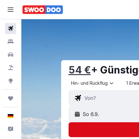
Flüge
Hotels
Mietwagen
54 €
+ Günstig
Pauschalreisen
Explore
Hin- und Rückflug
1 Erw
Trips
So 6.9.
Deutsch
Feedback