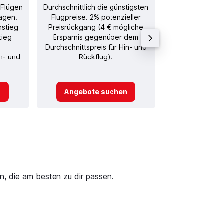
 Flügen
Durchschnittlich die günstigsten
Durchschnitt
agen.
Flugpreise. 2% potenzieller
Rückflug in
nstieg
Preisrückgang (4 € mögliche
tieg
Ersparnis gegenüber dem
Durchschnittspreis für Hin- und
in- und
Rückflug).
n
Angebote suchen
Angebot
n, die am besten zu dir passen.