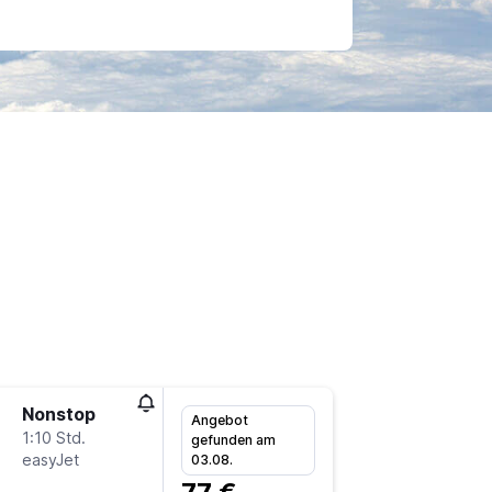
Nonstop
Do 10.9
Angebot
1:10 Std.
9:10
gefunden am
easyJet
-
03.08.
FRA
LI