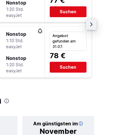
77 €
Nonstop
So 13.9
1:20 Std.
7:00
Suchen
easyJet
-
LIN
FR
Nonstop
Fr 4.9.
Angebot
1:10 Std.
9:10
gefunden am
easyJet
-
31.07.
FRA
LI
78 €
Nonstop
So 6.9.
1:20 Std.
7:00
Suchen
easyJet
-
LIN
FR
n
Am günstigsten im
Durchschnittl
November
10