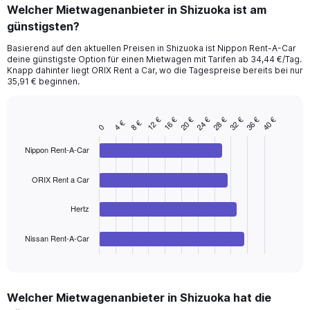
categories.
Welcher Mietwagenanbieter in Shizuoka ist am
Range:
günstigsten?
91
categories.
Basierend auf den aktuellen Preisen in Shizuoka ist Nippon Rent-A-Car
The
deine günstigste Option für einen Mietwagen mit Tarifen ab 34,44 €/Tag.
chart
Knapp dahinter liegt ORIX Rent a Car, wo die Tagespreise bereits bei nur
has
35,91 € beginnen.
1
Y
axis
24 €
28 €
12 €
32 €
16 €
36 €
20 €
40 €
4 €
8 €
Bar
Chart
0
displaying
graphic.
chart
values.
with
Nippon Rent-A-Car
Range:
4
bars.
0
ORIX Rent a Car
to
The
150.
chart
Hertz
has
1
Nissan Rent-A-Car
X
End
of
axis
interactive
displaying
chart
categories.
Welcher Mietwagenanbieter in Shizuoka hat die
Range: