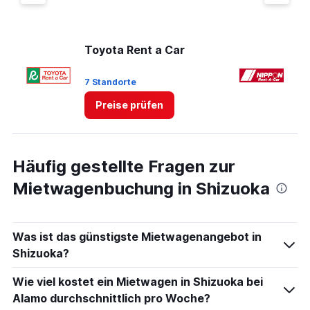
Y
axis
displaying
values.
Toyota Rent a Car
Ni
Range:
0
7 Standorte
6 
to
8.
Preise prüfen
Häufig gestellte Fragen zur
Mietwagenbuchung in Shizuoka
Was ist das günstigste Mietwagenangebot in
Shizuoka?
Wie viel kostet ein Mietwagen in Shizuoka bei
Alamo durchschnittlich pro Woche?