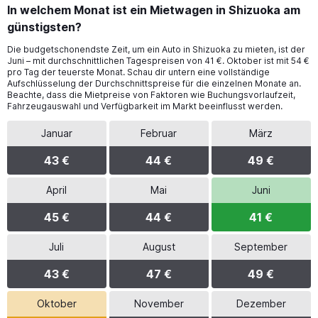
In welchem Monat ist ein Mietwagen in Shizuoka am
günstigsten?
Die budgetschonendste Zeit, um ein Auto in Shizuoka zu mieten, ist der
Juni – mit durchschnittlichen Tagespreisen von 41 €. Oktober ist mit 54 €
pro Tag der teuerste Monat. Schau dir untern eine vollständige
Aufschlüsselung der Durchschnittspreise für die einzelnen Monate an.
Beachte, dass die Mietpreise von Faktoren wie Buchungsvorlaufzeit,
Fahrzeugauswahl und Verfügbarkeit im Markt beeinflusst werden.
Januar
Februar
März
43 €
44 €
49 €
April
Mai
Juni
45 €
44 €
41 €
Juli
August
September
43 €
47 €
49 €
Oktober
November
Dezember