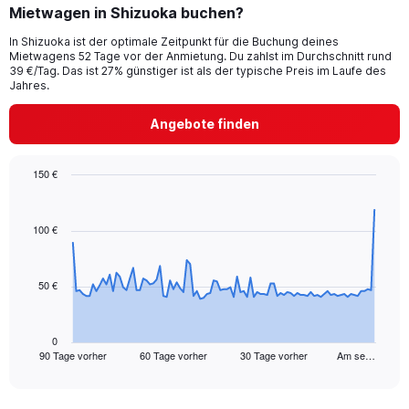
Mietwagen in Shizuoka buchen?
In Shizuoka ist der optimale Zeitpunkt für die Buchung deines
Mietwagens 52 Tage vor der Anmietung. Du zahlst im Durchschnitt rund
39 €/Tag. Das ist 27% günstiger ist als der typische Preis im Laufe des
Jahres.
Angebote finden
150 €
Chart
Chart
graphic.
with
91
100 €
data
points.
50 €
The
chart
has
1
0
90 Tage vorher
60 Tage vorher
30 Tage vorher
Am se…
X
End
of
axis
interactive
displaying
chart