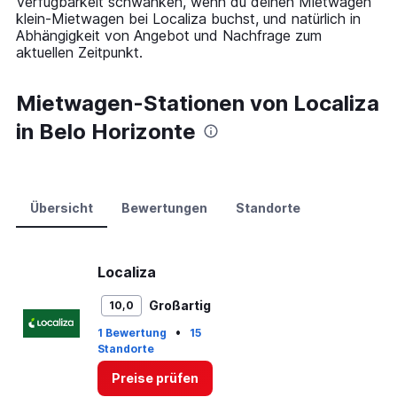
Verfügbarkeit schwanken, wenn du deinen Mietwagen
axis
klein-Mietwagen bei Localiza buchst, und natürlich in
displaying
Abhängigkeit von Angebot und Nachfrage zum
values.
aktuellen Zeitpunkt.
Range:
0
to
Mietwagen-Stationen von Localiza
60.
in Belo Horizonte
Übersicht
Bewertungen
Standorte
Localiza
Großartig
10,0
•
1 Bewertung
15
Standorte
Preise prüfen