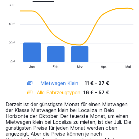
60 €
Combination
Chart
graphic.
chart
with
40 €
2
data
series.
20 €
The
chart
has
0 €
1
Jan
Feb.
Mrz
Apr.
Mai
End
of
X
interactive
axis
chart
Mietwagen Klein
11 € - 27 €
displaying
categories.
Alle Fahrzeugtypen
16 € - 57 €
Range:
14
Derzeit ist der günstigste Monat für einen Mietwagen
categories.
der Klasse Mietwagen klein bei Localiza in Belo
The
Horizonte der Oktober. Der teuerste Monat, um einen
chart
Mietwagen klein bei Localiza zu mieten, ist der Juli. Die
has
günstigsten Preise für jeden Monat werden oben
1
angezeigt. Aber die Preise können je nach
Y