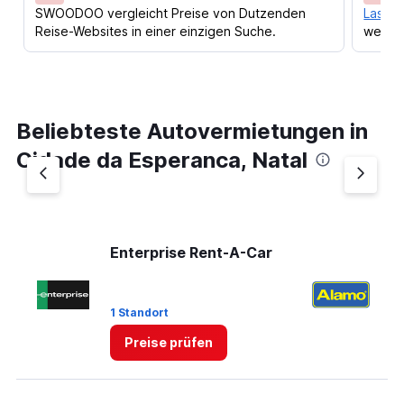
SWOODOO vergleicht Preise von Dutzenden
Lass d
Reise-Websites in einer einzigen Suche.
werden
Beliebteste Autovermietungen in
Cidade da Esperanca, Natal
Enterprise Rent-A-Car
A
1 Standort
1 
Preise prüfen