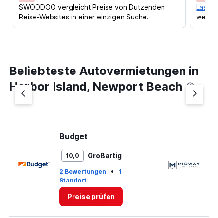
SWOODOO vergleicht Preise von Dutzenden
Lass d
Reise-Websites in einer einzigen Suche.
werden
Beliebteste Autovermietungen in
Harbor Island, Newport Beach
Budget
M
Großartig
10,0
•
2 Bewertungen
1
Standort
2 
Preise prüfen