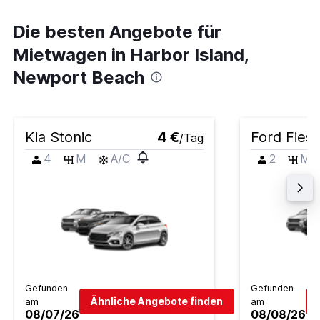
Die besten Angebote für
Mietwagen in Harbor Island,
Newport Beach
Kia Stonic
4 €
Ford Fiest
/Tag
4
M
A/C
2
M
Gefunden
Gefunden
Ähnliche Angebote finden
am
am
08/07/26
08/08/26