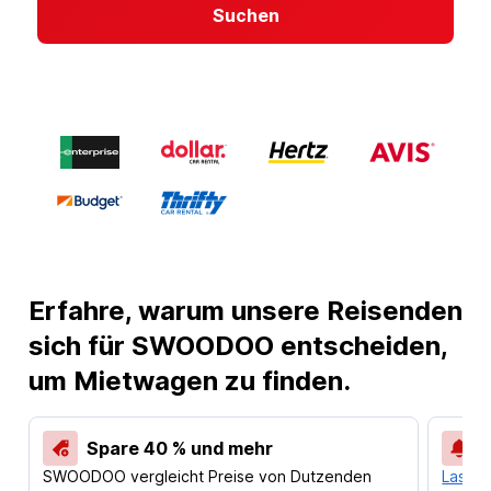
Suchen
Erfahre, warum unsere Reisenden
sich für SWOODOO entscheiden,
um Mietwagen zu finden.
Spare 40 % und mehr
SWOODOO vergleicht Preise von Dutzenden
Lass d