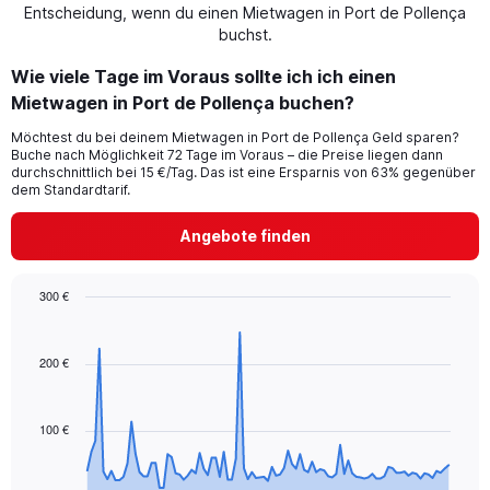
Entscheidung, wenn du einen Mietwagen in Port de Pollença
buchst.
Wie viele Tage im Voraus sollte ich ich einen
Mietwagen in Port de Pollença buchen?
Möchtest du bei deinem Mietwagen in Port de Pollença Geld sparen?
Buche nach Möglichkeit 72 Tage im Voraus – die Preise liegen dann
durchschnittlich bei 15 €/Tag. Das ist eine Ersparnis von 63% gegenüber
dem Standardtarif.
Angebote finden
300 €
Chart
Chart
graphic.
with
91
200 €
data
points.
100 €
The
chart
has