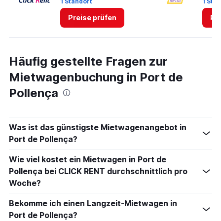
1 Standort
1 Sta
Preise prüfen
Pr
Häufig gestellte Fragen zur
Mietwagenbuchung in Port de
Pollença
Was ist das günstigste Mietwagenangebot in
Port de Pollença?
Wie viel kostet ein Mietwagen in Port de
Pollença bei CLICK RENT durchschnittlich pro
Woche?
Bekomme ich einen Langzeit-Mietwagen in
Port de Pollença?