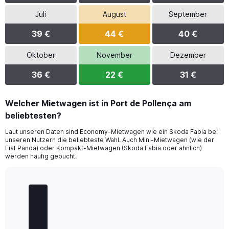
Juli
August
September
39 €
44 €
40 €
Oktober
November
Dezember
36 €
22 €
31 €
Welcher Mietwagen ist in Port de Pollença am
beliebtesten?
Laut unseren Daten sind Economy-Mietwagen wie ein Skoda Fabia bei
unseren Nutzern die beliebteste Wahl. Auch Mini-Mietwagen (wie der
Fiat Panda) oder Kompakt-Mietwagen (Skoda Fabia oder ähnlich)
werden häufig gebucht.
Bar
Chart
graphic.
chart
with
5
bars.