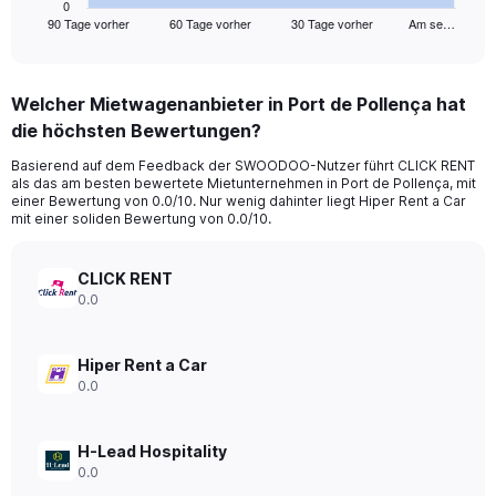
1
0
90 Tage vorher
60 Tage vorher
30 Tage vorher
Am se…
X
End
of
axis
interactive
displaying
chart
categories.
Welcher Mietwagenanbieter in Port de Pollença hat
Range:
die höchsten Bewertungen?
91
categories.
Basierend auf dem Feedback der SWOODOO-Nutzer führt CLICK RENT
The
als das am besten bewertete Mietunternehmen in Port de Pollença, mit
chart
einer Bewertung von 0.0/10. Nur wenig dahinter liegt Hiper Rent a Car
has
mit einer soliden Bewertung von 0.0/10.
1
Y
axis
CLICK RENT
displaying
0.0
values.
Range:
0
Hiper Rent a Car
to
0.0
300.
H-Lead Hospitality
0.0