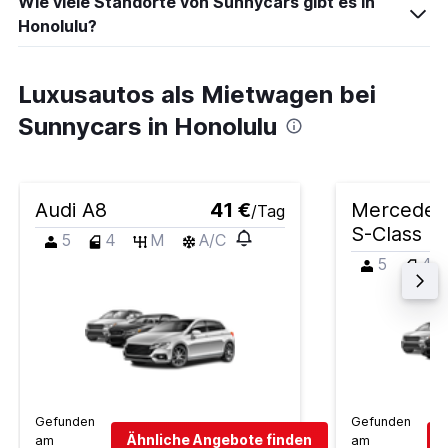
Wie viele Standorte von Sunnycars gibt es in
Honolulu?
Luxusautos als Mietwagen bei
Sunnycars in Honolulu
Audi A8
41 €
Mercedes
/Tag
S-Class
5
4
M
A/C
5
4
Gefunden
Gefunden
Ähnliche Angebote finden
am
am