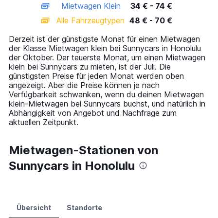
Mietwagen Klein
34 € - 74 €
displaying
categories.
Alle Fahrzeugtypen
48 € - 70 €
Range:
14
Derzeit ist der günstigste Monat für einen Mietwagen
categories.
der Klasse Mietwagen klein bei Sunnycars in Honolulu
The
der Oktober. Der teuerste Monat, um einen Mietwagen
chart
klein bei Sunnycars zu mieten, ist der Juli. Die
has
günstigsten Preise für jeden Monat werden oben
1
angezeigt. Aber die Preise können je nach
Y
Verfügbarkeit schwanken, wenn du deinen Mietwagen
axis
klein-Mietwagen bei Sunnycars buchst, und natürlich in
displaying
Abhängigkeit von Angebot und Nachfrage zum
values.
aktuellen Zeitpunkt.
Range:
0
to
Mietwagen-Stationen von
90.
Sunnycars in Honolulu
Übersicht
Standorte