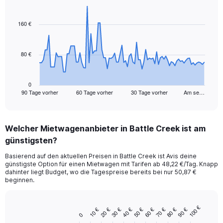
Chart
Chart
graphic.
with
91
160 €
data
points.
80 €
The
chart
has
1
0
90 Tage vorher
60 Tage vorher
30 Tage vorher
Am se…
X
End
of
axis
interactive
displaying
chart
categories.
Welcher Mietwagenanbieter in Battle Creek ist am
Range:
günstigsten?
91
categories.
Basierend auf den aktuellen Preisen in Battle Creek ist Avis deine
The
günstigste Option für einen Mietwagen mit Tarifen ab 48,22 €/Tag. Knapp
chart
dahinter liegt Budget, wo die Tagespreise bereits bei nur 50,87 €
has
beginnen.
1
Y
axis
100 €
40 €
90 €
30 €
80 €
20 €
70 €
10 €
60 €
50 €
Bar
Chart
0
displaying
graphic.
chart