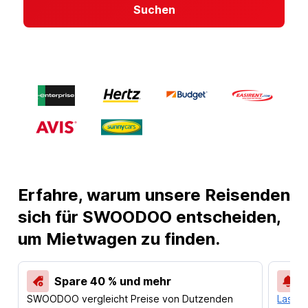
Suchen
Erfahre, warum unsere Reisenden
sich für SWOODOO entscheiden,
um Mietwagen zu finden.
Spare 40 % und mehr
SWOODOO vergleicht Preise von Dutzenden
Lass d