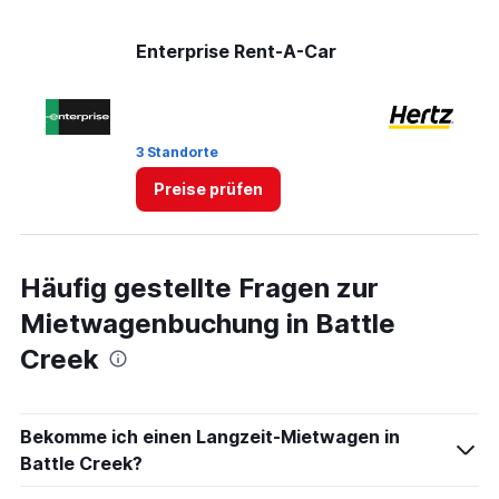
values.
Range:
Enterprise Rent-A-Car
He
0
to
4.
3 Standorte
1 
Preise prüfen
Häufig gestellte Fragen zur
Mietwagenbuchung in Battle
Creek
Bekomme ich einen Langzeit-Mietwagen in
Battle Creek?