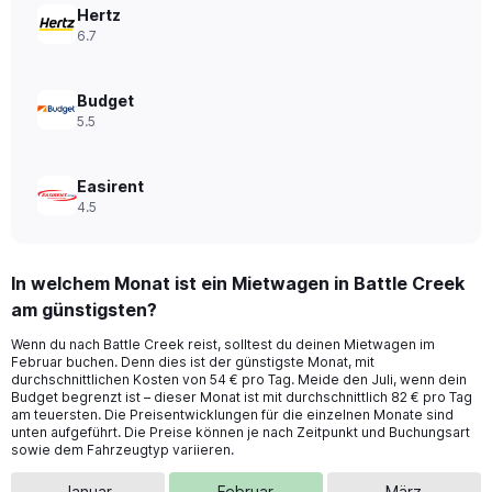
0
Hertz
to
6.7
100.
Budget
5.5
Easirent
4.5
In welchem Monat ist ein Mietwagen in Battle Creek
am günstigsten?
Wenn du nach Battle Creek reist, solltest du deinen Mietwagen im
Februar buchen. Denn dies ist der günstigste Monat, mit
durchschnittlichen Kosten von 54 € pro Tag. Meide den Juli, wenn dein
Budget begrenzt ist – dieser Monat ist mit durchschnittlich 82 € pro Tag
am teuersten. Die Preisentwicklungen für die einzelnen Monate sind
unten aufgeführt. Die Preise können je nach Zeitpunkt und Buchungsart
sowie dem Fahrzeugtyp variieren.
Januar
Februar
März