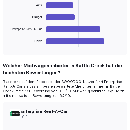
values.
with
Avis
Range:
4
bars.
0
Budget
to
The
240.
chart
Enterprise Rent-A-Car
has
1
Hertz
X
End
of
axis
interactive
displaying
chart
categories.
Welcher Mietwagenanbieter in Battle Creek hat die
Range:
höchsten Bewertungen?
4
categories.
Basierend auf dem Feedback der SWOODOO-Nutzer führt Enterprise
The
Rent-A-Car als das am besten bewertete Mietunternehmen in Battle
chart
Creek, mit einer Bewertung von 10.0/10. Nur wenig dahinter liegt Hertz
has
mit einer soliden Bewertung von 6.7/10.
1
Y
axis
Enterprise Rent-A-Car
displaying
10.0
values.
Range: