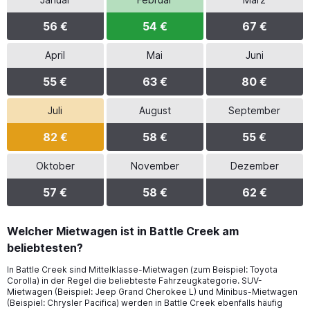
56 €
54 €
67 €
April
Mai
Juni
55 €
63 €
80 €
Juli
August
September
82 €
58 €
55 €
Oktober
November
Dezember
57 €
58 €
62 €
Welcher Mietwagen ist in Battle Creek am
beliebtesten?
In Battle Creek sind Mittelklasse-Mietwagen (zum Beispiel: Toyota
Corolla) in der Regel die beliebteste Fahrzeugkategorie. SUV-
Mietwagen (Beispiel: Jeep Grand Cherokee L) und Minibus-Mietwagen
(Beispiel: Chrysler Pacifica) werden in Battle Creek ebenfalls häufig