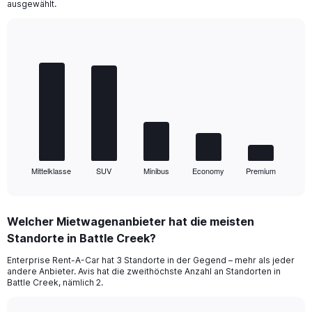
ausgewählt.
Bar
Chart
graphic.
chart
with
5
bars.
The
chart
has
1
Mittelklasse
SUV
Minibus
Economy
Premium
X
End
of
axis
interactive
displaying
chart
categories.
Welcher Mietwagenanbieter hat die meisten
Range:
Standorte in Battle Creek?
5
categories.
Enterprise Rent-A-Car hat 3 Standorte in der Gegend – mehr als jeder
The
andere Anbieter. Avis hat die zweithöchste Anzahl an Standorten in
chart
Battle Creek, nämlich 2.
has
1