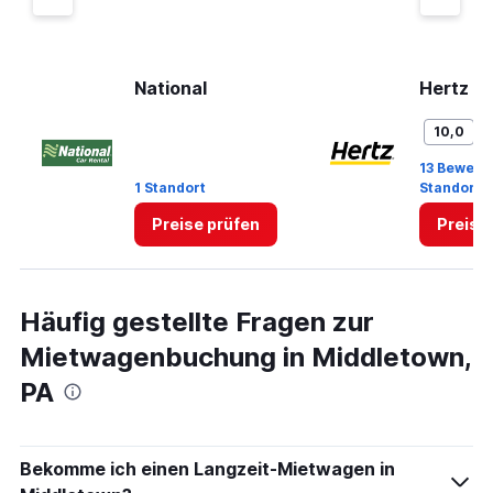
axis
displaying
values.
Range:
0
National
Hertz
to
60.
G
10,0
13 Bewert
1 Standort
Standort
Preise prüfen
Preise
Häufig gestellte Fragen zur
Mietwagenbuchung in Middletown,
PA
Bekomme ich einen Langzeit-Mietwagen in