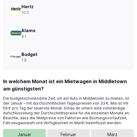
Range:
0
Hertz
to
10.0
66.
Alamo
8.1
Budget
7.8
In welchem Monat ist ein Mietwagen in Middletown
am günstigsten?
Die budgetschonendste Zeit, um ein Auto in Middletown zu mieten, ist
der Januar – mit durchschnittlichen Tagespreisen von 33 €. Mai ist mit
59 € pro Tag der teuerste Monat. Schau dir untern eine vollständige
Aufschlüsselung der Durchschnittspreise für die einzelnen Monate an.
Beachte, dass die Mietpreise von Faktoren wie Buchungsvorlaufzeit,
Fahrzeugauswahl und Verfügbarkeit im Markt beeinflusst werden.
Januar
Februar
März