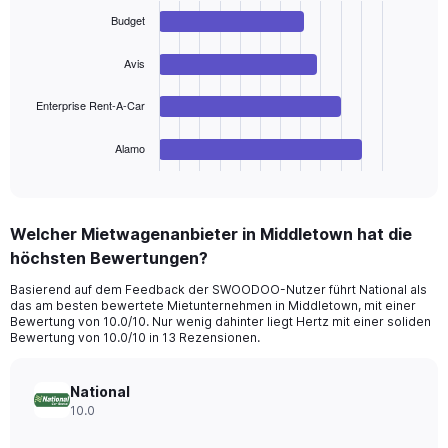
chart
values.
with
Budget
Range:
4
bars.
0
Avis
to
The
150.
chart
Enterprise Rent-A-Car
has
1
Alamo
X
End
of
axis
interactive
displaying
chart
categories.
Welcher Mietwagenanbieter in Middletown hat die
Range:
höchsten Bewertungen?
4
categories.
Basierend auf dem Feedback der SWOODOO-Nutzer führt National als
The
das am besten bewertete Mietunternehmen in Middletown, mit einer
chart
Bewertung von 10.0/10. Nur wenig dahinter liegt Hertz mit einer soliden
has
Bewertung von 10.0/10 in 13 Rezensionen.
1
Y
axis
National
displaying
10.0
values.