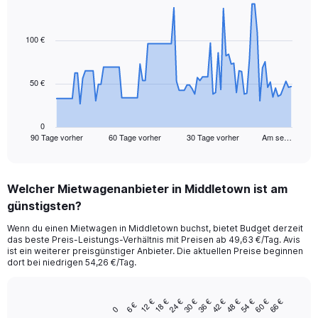
Chart
Chart
graphic.
with
91
100 €
data
points.
50 €
The
chart
has
1
0
90 Tage vorher
60 Tage vorher
30 Tage vorher
Am se…
X
End
of
axis
interactive
displaying
chart
categories.
Welcher Mietwagenanbieter in Middletown ist am
Range:
günstigsten?
91
categories.
Wenn du einen Mietwagen in Middletown buchst, bietet Budget derzeit
The
das beste Preis-Leistungs-Verhältnis mit Preisen ab 49,63 €/Tag. Avis
chart
ist ein weiterer preisgünstiger Anbieter. Die aktuellen Preise beginnen
has
dort bei niedrigen 54,26 €/Tag.
1
Y
axis
48 €
30 €
12 €
60 €
42 €
24 €
54 €
36 €
18 €
66 €
6 €
Bar
Chart
0
displaying
graphic.