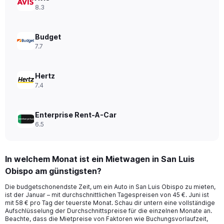
displaying
8.3
values.
Range:
0
Budget
to
7.7
120.
Hertz
7.4
Enterprise Rent-A-Car
6.5
In welchem Monat ist ein Mietwagen in San Luis
Obispo am günstigsten?
Die budgetschonendste Zeit, um ein Auto in San Luis Obispo zu mieten,
ist der Januar – mit durchschnittlichen Tagespreisen von 45 €. Juni ist
mit 58 € pro Tag der teuerste Monat. Schau dir untern eine vollständige
Aufschlüsselung der Durchschnittspreise für die einzelnen Monate an.
Beachte, dass die Mietpreise von Faktoren wie Buchungsvorlaufzeit,