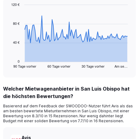
120 €
Chart
Chart
graphic.
with
91
80 €
data
points.
40 €
The
chart
has
1
0
90 Tage vorher
60 Tage vorher
30 Tage vorher
Am se…
X
End
of
axis
interactive
displaying
chart
categories.
Welcher Mietwagenanbieter in San Luis Obispo hat
Range:
die höchsten Bewertungen?
91
categories.
Basierend auf dem Feedback der SWOODOO-Nutzer führt Avis als das
The
am besten bewertete Mietunternehmen in San Luis Obispo, mit einer
chart
Bewertung von 8.3/10 in 15 Rezensionen. Nur wenig dahinter liegt
has
Budget mit einer soliden Bewertung von 7.7/10 in 16 Rezensionen.
1
Y
axis
Avis