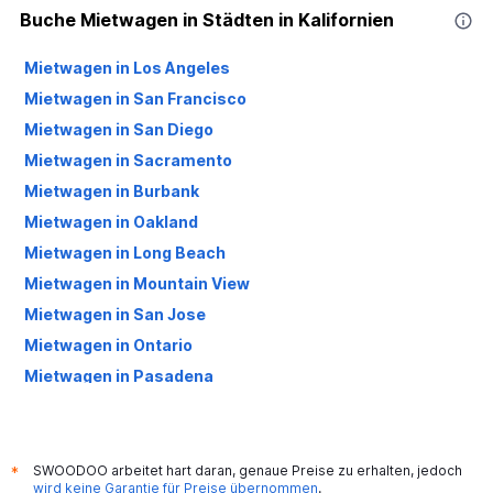
Buche Mietwagen in Städten in Kalifornien
Mietwagen in Los Angeles
Mietwagen in San Francisco
Mietwagen in San Diego
Mietwagen in Sacramento
Mietwagen in Burbank
Mietwagen in Oakland
Mietwagen in Long Beach
Mietwagen in Mountain View
Mietwagen in San Jose
Mietwagen in Ontario
Mietwagen in Pasadena
Mietwagen in Torrance
Mietwagen in Santa Ana
Mietwagen in Santa Barbara
SWOODOO arbeitet hart daran, genaue Preise zu erhalten, jedoch
*
wird keine Garantie für Preise übernommen
.