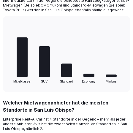
Intermediate Car) in der Regel die beliebteste Fahrzeugkategorie. SUV-
Mietwagen (Beispiel: GMC Yukon) und Standard-Mietwagen (Beispiel:
Toyota Prius) werden in San Luis Obispo ebenfalls häufig ausgewählt.
Bar
Chart
graphic.
chart
with
5
bars.
The
chart
has
1
Mittelklasse
SUV
Standard
Economy
Minibus
X
End
of
axis
interactive
displaying
chart
categories.
Welcher Mietwagenanbieter hat die meisten
Range:
Standorte in San Luis Obispo?
5
categories.
Enterprise Rent-A-Car hat 4 Standorte in der Gegend – mehr als jeder
The
andere Anbieter. Avis hat die zweithöchste Anzahl an Standorten in San
chart
Luis Obispo, nämlich 2.
has