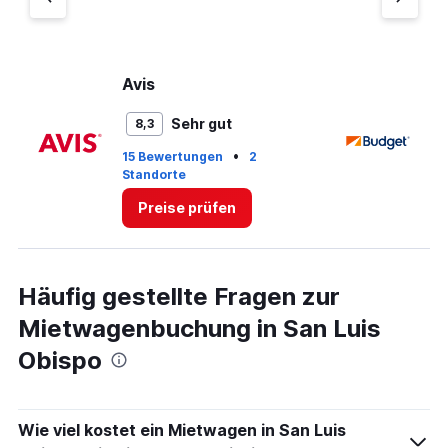
axis
displaying
values.
Range:
0
Avis
B
to
5.
Sehr gut
8,3
•
15 Bewertungen
2
16
Standorte
St
Preise prüfen
Häufig gestellte Fragen zur
Mietwagenbuchung in San Luis
Obispo
Wie viel kostet ein Mietwagen in San Luis