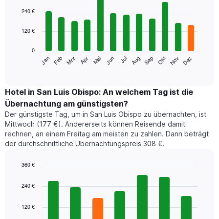
Bar
Chart
graphic.
chart
240 €
with
12
120 €
bars.
0
Das
Jan
Feb
Mrz
Apr
Mai
Jun
Jul
Aug
Sep
Okt
Nov
Dez
folgende
End
of
Diagramm
interactive
zeigt
chart
den
Hotel in San Luis Obispo: An welchem Tag ist die
durchschnittlichen
Übernachtung am günstigsten?
Zimmerpreis
Der günstigste Tag, um in San Luis Obispo zu übernachten, ist
im
Mittwoch (177 €). Andererseits können Reisende damit
jeweiligen
rechnen, an einem Freitag am meisten zu zahlen. Dann beträgt
Monat
der durchschnittliche Übernachtungspreis 308 €.
an.
Das
Diagramm
360 €
hat
Bar
Chart
1
graphic.
chart
240 €
with
X-
7
Achse,
120 €
bars.
die