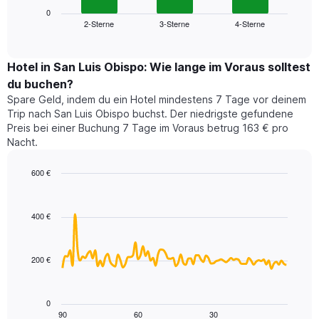
die
zeigt
0
die
2-Sterne
3-Sterne
4-Sterne
den
End
Hotelkategorien
of
durchschnittlichen
nach
interactive
Zimmerpreis
chart
Sternen
für
Hotel in San Luis Obispo: Wie lange im Voraus solltest
anzeigt
dieses
du buchen?
Das
Wochenende
Diagramm
Spare Geld, indem du ein Hotel mindestens 7 Tage vor deinem
in
hat
Trip nach San Luis Obispo buchst. Der niedrigste gefundene
den
1
Preis bei einer Buchung 7 Tage im Voraus betrug 163 € pro
letzten
Y-
Nacht.
3
Achse,
Tagen,
die
600 €
aggregiert
den
nach
Line
Chart
durchschnittlichen
graphic.
chart
Sternebewertung.
Zimmerpreis
with
Das
400 €
für
90
Diagramm
heute
data
hat
points.
Nacht
1
in
200 €
X-
Das
den
Achse,
folgende
letzten
die
Diagramm
3
0
die
zeigt,
Tagen
90
60
30
End