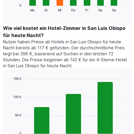
die
Das
0
Monate
folgende
Mo
Di
Mi
Do
Fr
Sa
So
End
anzeigt.
of
Diagramm
Das
interactive
zeigt
chart
Diagramm
den
Wie viel kostet ein Hotel-Zimmer in San Luis Obispo
hat
durchschnittlichen
1
für heute Nacht?
Preis
Y-
Nutzer haben Preise ab Hotels in San Luis Obispo für heute
eines
Achse,
Nacht bereits ab 117 € gefunden. Der durchschnittliche Preis
Zimmers
die
liegt bei 396 €, basierend auf Suchen in den letzten 72
für
den
Stunden. Die Preise beginnen ab 142 € für ein 4-Sterne-Hotel
den
durchschnittlichen
in San Luis Obispo für heute Nacht.
jeweiligen
Zimmerpreis
Wochentag.
anzeigt.
Das
150 €
Diagramm
Bar
Chart
hat
graphic.
chart
1
with
100 €
3
X-
bars.
Achse,
die
50 €
Das
die
folgende
Wochentage
Diagramm
anzeigt.
zeigt
0