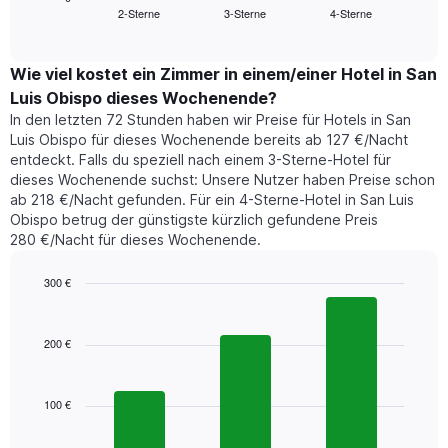
Das
2-Sterne
3-Sterne
4-Sterne
den
End
Diagramm
of
durchschnittlichen
hat
interactive
Zimmerpreis,
chart
1
der
Wie viel kostet ein Zimmer in einem/einer Hotel in San
Y-
für
Achse,
Luis Obispo dieses Wochenende?
heute
die
In den letzten 72 Stunden haben wir Preise für Hotels in San
Nacht
den
Luis Obispo für dieses Wochenende bereits ab 127 €/Nacht
in
durchschnittlichen
entdeckt. Falls du speziell nach einem 3-Sterne-Hotel für
den
Zimmerpreis
dieses Wochenende suchst: Unsere Nutzer haben Preise schon
letzten
anzeigt.
ab 218 €/Nacht gefunden. Für ein 4-Sterne-Hotel in San Luis
3
Obispo betrug der günstigste kürzlich gefundene Preis
Tagen
280 €/Nacht für dieses Wochenende.
gefunden
wurde,
aggregiert
300 €
nach
Bar
Chart
Sternebewertung.
graphic.
chart
with
Das
200 €
3
Diagramm
bars.
hat
1
100 €
Das
X-
folgende
Achse,
Diagramm