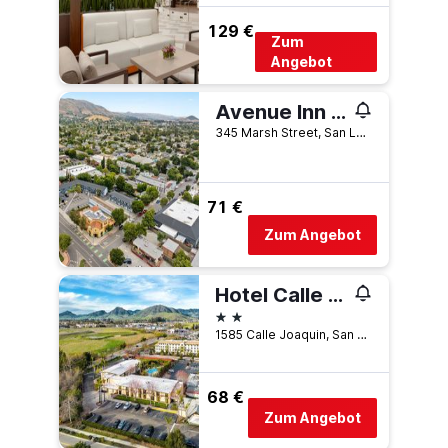
129 €
Zum
Angebot
Avenue Inn Downtown San Luis Obispo
345 Marsh Street, San Luis Obispo, CA, USA
71 €
Zum Angebot
Hotel Calle Joaquin
2 Sterne
1585 Calle Joaquin, San Luis Obispo, CA, USA
68 €
Zum Angebot