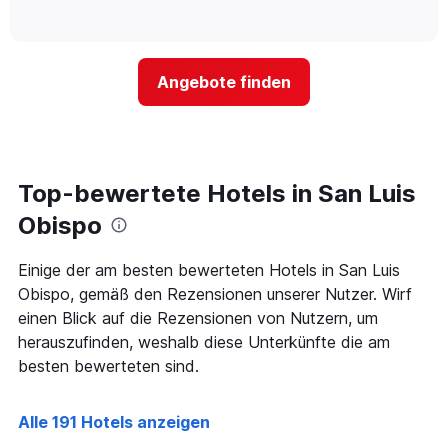
Hotelkategorien
of
wie
anzeigt.
interactive
nach
sich
chart
Sternen
der
anzeigt
Preis
Das
Angebote finden
für
Diagramm
ein
hat
Zimmer
1
ändert,
Y-
je
Achse,
näher
Top-bewertete Hotels in San Luis
die
das
den
Aufenthaltsdatum
Obispo
durchschnittlichen
rückt.
Zimmerpreis
Das
Einige der am besten bewerteten Hotels in San Luis
an
Diagramm
diesem
Obispo, gemäß den Rezensionen unserer Nutzer. Wirf
hat
Wochenende
1
einen Blick auf die Rezensionen von Nutzern, um
anzeigt,
X-
herauszufinden, weshalb diese Unterkünfte die am
der
Achse,
besten bewerteten sind.
in
die
den
die
letzten
Anzahl
Alle 191 Hotels anzeigen
3
der
Tagen