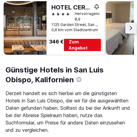
Tage
gefunden
vor
HOTEL CERRO, Autograph Collection
wurde.
dem
4 Sterne
Hervorragend
Aufenthalt
8,9
anzeigt
1125 Garden Street, San Luis Obispo, CA, USA
Das
0,6 km vom Stadtzentrum
Diagramm
hat
346 €
Zum
1
Angebot
Y-
Achse,
die
Günstige Hotels in San Luis
den
durchschnittlichen
Obispo, Kalifornien
Zimmerpreis
anzeigt
Derzeit handelt es sich hierbei um die günstigsten
Hotels in San Luis Obispo, die wir für die ausgewählten
Daten gefunden haben. Solltest du bei der Ankunft und
bei der Abreise Spielraum haben, nutze das
Suchformular, um Preise für andere Daten einzusehen
und zu vergleichen.