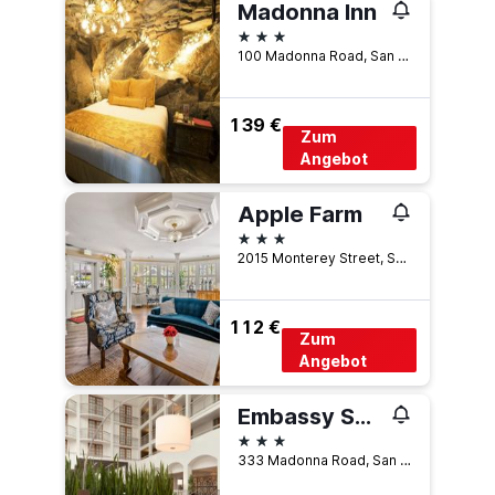
Madonna Inn
3 Sterne
100 Madonna Road, San Luis Obispo, CA, USA
139 €
Zum
Angebot
Apple Farm
3 Sterne
2015 Monterey Street, San Luis Obispo, CA, USA
112 €
Zum
Angebot
Embassy Suites by Hilton San Luis Obispo
3 Sterne
333 Madonna Road, San Luis Obispo, CA, USA