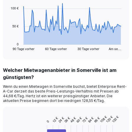
graphic.
with
91
100 €
data
points.
50 €
The
chart
has
1
0
90 Tage vorher
60 Tage vorher
30 Tage vorher
Am se…
X
End
of
axis
interactive
displaying
chart
categories.
Welcher Mietwagenanbieter in Somerville ist am
Range:
günstigsten?
91
categories.
Wenn du einen Mietwagen in Somerville buchst, bietet Enterprise Rent-
The
A-Car derzeit das beste Preis-Leistungs-Verhältnis mit Preisen ab
chart
44,68 €/Tag. Hertz ist ein weiterer preisgünstiger Anbieter. Die
has
aktuellen Preise beginnen dort bei niedrigen 128,55 €/Tag.
1
Y
axis
120 €
108 €
132 €
96 €
60 €
24 €
84 €
48 €
12 €
72 €
36 €
Bar
Chart
0
displaying
graphic.
chart
values.
with