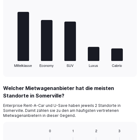
Bar
Chart
graphic.
chart
with
5
bars.
The
chart
has
1
Mittelklasse
Economy
SUV
Luxus
Cabrio
X
End
of
axis
interactive
displaying
chart
categories.
Welcher Mietwagenanbieter hat die meisten
Range:
Standorte in Somerville?
5
categories.
Enterprise Rent-A-Car und U-Save haben jeweils 2 Standorte in
The
Somerville. Damit zählen sie zu den am häufigsten vertretenen
chart
Mietwagenanbietern in dieser Gegend.
has
1
0
1
2
3
Y
Bar
Chart
axis
graphic.