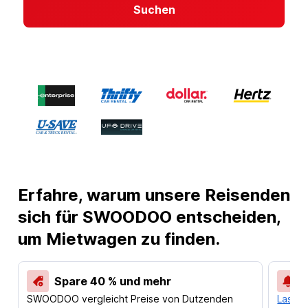
Suchen
Erfahre, warum unsere Reisenden
sich für SWOODOO entscheiden,
um Mietwagen zu finden.
Spare 40 % und mehr
SWOODOO vergleicht Preise von Dutzenden
Lass d