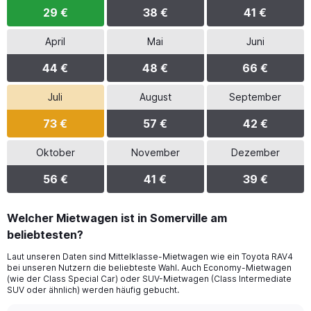
29 €
38 €
41 €
April
Mai
Juni
44 €
48 €
66 €
Juli
August
September
73 €
57 €
42 €
Oktober
November
Dezember
56 €
41 €
39 €
Welcher Mietwagen ist in Somerville am
beliebtesten?
Laut unseren Daten sind Mittelklasse-Mietwagen wie ein Toyota RAV4
bei unseren Nutzern die beliebteste Wahl. Auch Economy-Mietwagen
(wie der Class Special Car) oder SUV-Mietwagen (Class Intermediate
SUV oder ähnlich) werden häufig gebucht.