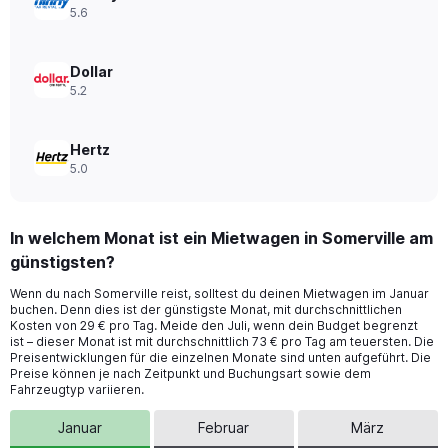
to
5.6
132.
Dollar
5.2
Hertz
5.0
In welchem Monat ist ein Mietwagen in Somerville am
günstigsten?
Wenn du nach Somerville reist, solltest du deinen Mietwagen im Januar
buchen. Denn dies ist der günstigste Monat, mit durchschnittlichen
Kosten von 29 € pro Tag. Meide den Juli, wenn dein Budget begrenzt
ist – dieser Monat ist mit durchschnittlich 73 € pro Tag am teuersten. Die
Preisentwicklungen für die einzelnen Monate sind unten aufgeführt. Die
Preise können je nach Zeitpunkt und Buchungsart sowie dem
Fahrzeugtyp variieren.
Januar
Februar
März