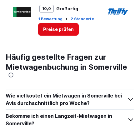
Range:
0
Großartig
10,0
to
3.
•
1 Bewertung
2 Standorte
1 
Preise prüfen
Häufig gestellte Fragen zur
Mietwagenbuchung in Somerville
Wie viel kostet ein Mietwagen in Somerville bei
Avis durchschnittlich pro Woche?
Bekomme ich einen Langzeit-Mietwagen in
Somerville?