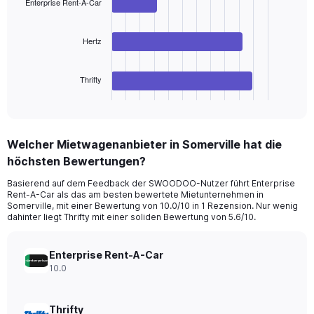
Range:
Enterprise Rent-A-Car
3
bars.
0
to
The
Hertz
150.
chart
has
Thrifty
1
X
End
of
axis
interactive
displaying
chart
categories.
Welcher Mietwagenanbieter in Somerville hat die
Range:
höchsten Bewertungen?
3
categories.
Basierend auf dem Feedback der SWOODOO-Nutzer führt Enterprise
The
Rent-A-Car als das am besten bewertete Mietunternehmen in
chart
Somerville, mit einer Bewertung von 10.0/10 in 1 Rezension. Nur wenig
has
dahinter liegt Thrifty mit einer soliden Bewertung von 5.6/10.
1
Y
axis
Enterprise Rent-A-Car
displaying
10.0
values.
Range:
0
Thrifty