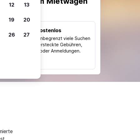
scheiden, um Mietwagen
12
13
19
20
Kostenlos
26
27
Trips
Nutze unbegrenzt viele Suchen
ohne versteckte Gebühren,
ch
Kosten oder Anmeldungen.
typ
mierte
st.