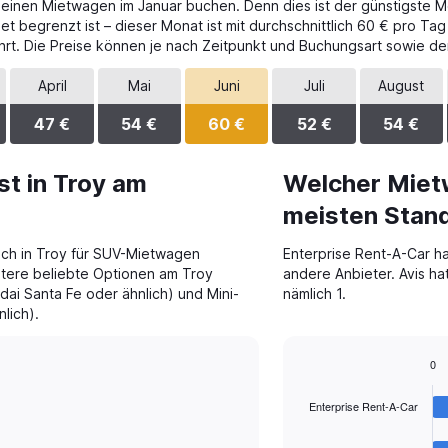
 deinen Mietwagen im Januar buchen. Denn dies ist der günstigste M
 begrenzt ist – dieser Monat ist mit durchschnittlich 60 € pro Tag
rt. Die Preise können je nach Zeitpunkt und Buchungsart sowie de
April
Mai
Juni
Juli
August
47 €
54 €
60 €
52 €
54 €
t in Troy am
Welcher Miet
meisten Stand
ch in Troy für SUV-Mietwagen
Enterprise Rent-A-Car ha
itere beliebte Optionen am Troy
andere Anbieter. Avis ha
i Santa Fe oder ähnlich) und Mini-
nämlich 1.
lich).
0
Bar
Chart
graphic.
chart
Enterprise Rent-A-Car
with
4
bars.