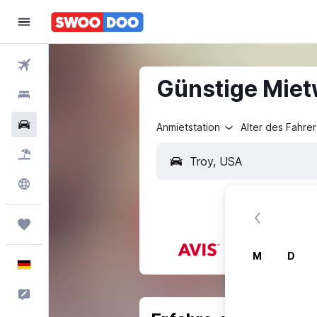
Flüge
Günstige Miet
Hotels
Mietwagen
Anmietstation
Alter des Fahrer
Pauschalreisen
Explore
Trips
M
D
Deutsch
Feedback