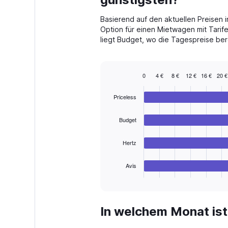
categories.
The
Basierend auf den aktuellen Preisen i
chart
Option für einen Mietwagen mit Tarif
has
liegt Budget, wo die Tagespreise ber
1
Y
axis
displaying
0
4 €
8 €
12 €
16 €
20 €
values.
Bar
Chart
Range:
graphic.
chart
Priceless
with
0
4
to
bars.
300.
Budget
The
Hertz
chart
has
1
Avis
X
End
of
axis
interactive
displaying
chart
categories.
In welchem Monat ist
Range:
4