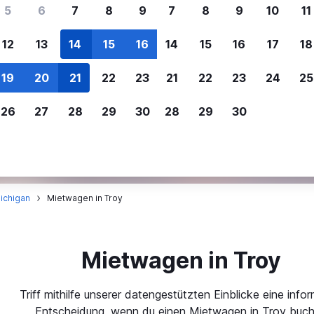
ere Reisenden sich für SWOODOO ent
5
6
7
8
9
7
8
9
10
11
12
13
14
15
16
14
15
16
17
18
Individuelle
Preisalarm
19
20
21
22
23
21
22
23
24
25
Anpassung von 
Lass dich benachrichtigen
,
Filtere deine
wenn Preise reduziert werden,
26
27
28
29
30
28
29
30
Mietwagenergebnisse na
um kein tolles Angebot zu
Anbieter, Preis, Fahrzeug
verpassen.
und mehr.
ichigan
Mietwagen in Troy
Mietwagen in Troy
Triff mithilfe unserer datengestützten Einblicke eine infor
Entscheidung, wenn du einen Mietwagen in Troy buch