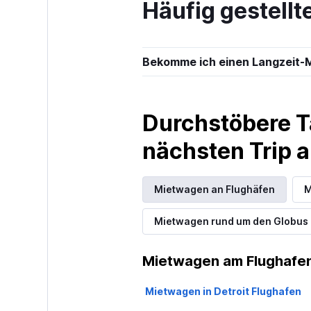
Häufig gestellt
2 Standorte
Bekomme ich einen Langzeit-M
Enterprise Ren
In Ordnung
5,2
Durchstöbere T
2 Bewertungen
4 Standorte
nächsten Trip
Mietwagen an Flughäfen
M
Priceless
Mietwagen rund um den Globus
1 Standort
Mietwagen am Flughafen
Mietwagen in Detroit Flughafen