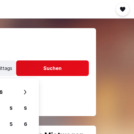
ittags
Suchen
6
S
S
5
6