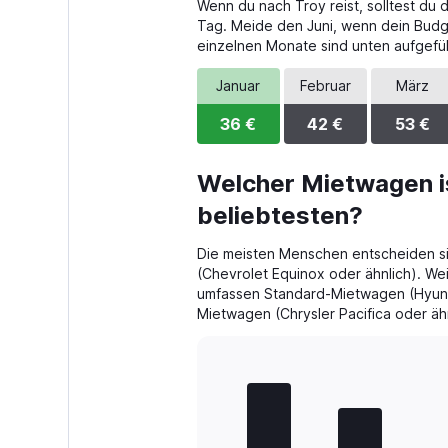
Wenn du nach Troy reist, solltest du
categories.
The
Tag. Meide den Juni, wenn dein Budget
chart
einzelnen Monate sind unten aufgefüh
has
1
Januar
Februar
März
Y
axis
36 €
42 €
53 €
displaying
values.
Range:
Welcher Mietwagen is
0
beliebtesten?
to
48.
Die meisten Menschen entscheiden si
(Chevrolet Equinox oder ähnlich). We
umfassen Standard-Mietwagen (Hyunda
Mietwagen (Chrysler Pacifica oder ähn
Bar
Chart
graphic.
chart
with
5
bars.