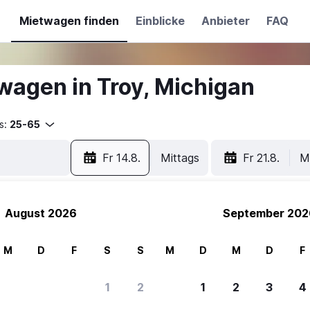
Mietwagen finden
Einblicke
Anbieter
FAQ
wagen in Troy, Michigan
s:
25-65
Fr 14.8.
Mittags
Fr 21.8.
M
August 2026
September 202
M
D
F
S
S
M
D
M
D
F
1
2
1
2
3
4