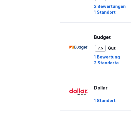
45.
2 Bewertungen
1 Standort
Budget
Gut
7,5
1 Bewertung
2 Standorte
Dollar
1 Standort
Thrifty