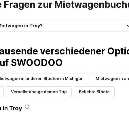
e Fragen zur Mietwagenbuchu
ietwagen in Troy?
t-A-Car
Preise prüfen
ausende verschiedener Optio
 auf SWOODOO
ietwagen in anderen Städten in Michigan
Mietwagen in an
Preise prüfen
Vervollständige deinen Trip
Beliebte Städte
 in Troy