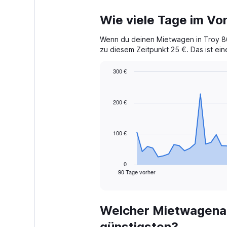
Wie viele Tage im Vor
Wenn du deinen Mietwagen in Troy 86 
zu diesem Zeitpunkt 25 €. Das ist ein
300 €
Chart
Chart
graphic.
with
91
200 €
data
points.
100 €
The
chart
has
1
0
90 Tage vorher
X
End
of
axis
interactive
displaying
chart
categories.
Welcher Mietwagenanb
Range:
91
günstigsten?