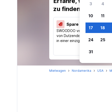
Erfahre, warum uns
3
4
zu finden.
10
11
Spare 40 % und mehr
17
18
SWOODOO vergleicht Preise
von Dutzenden Reise-Websites
24
25
in einer einzigen Suche.
31
Mietwagen
Nordamerika
USA
M