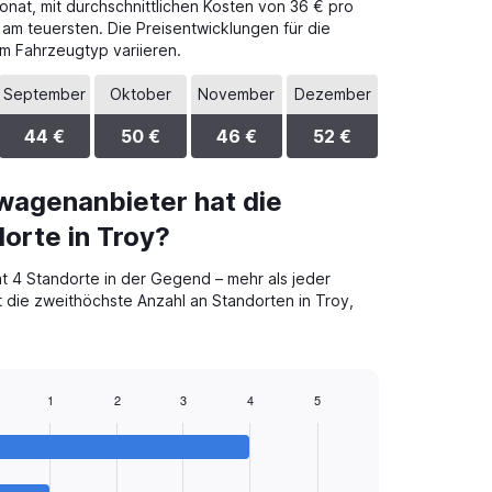
onat, mit durchschnittlichen Kosten von 36 € pro
 am teuersten. Die Preisentwicklungen für die
m Fahrzeugtyp variieren.
September
Oktober
November
Dezember
44 €
50 €
46 €
52 €
wagenanbieter hat die
orte in Troy?
t 4 Standorte in der Gegend – mehr als jeder
t die zweithöchste Anzahl an Standorten in Troy,
1
2
3
4
5