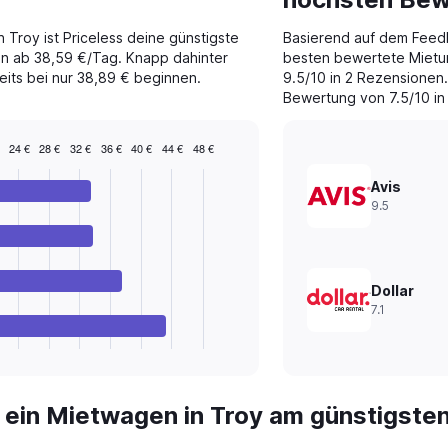
n Troy ist Priceless deine günstigste
Basierend auf dem Feed
en ab 38,59 €/Tag. Knapp dahinter
besten bewertete Mietun
eits bei nur 38,89 € beginnen.
9.5/10 in 2 Rezensionen.
Bewertung von 7.5/10 in
24 €
28 €
32 €
36 €
40 €
44 €
48 €
Avis
9.5
Dollar
7.1
 ein Mietwagen in Troy am günstigste