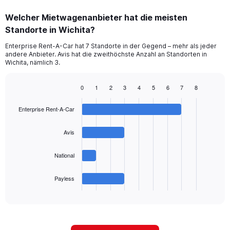
displaying
chart
categories.
Welcher Mietwagenanbieter hat die meisten
Range:
Standorte in Wichita?
5
categories.
Enterprise Rent-A-Car hat 7 Standorte in der Gegend – mehr als jeder
The
andere Anbieter. Avis hat die zweithöchste Anzahl an Standorten in
chart
Wichita, nämlich 3.
has
1
0
1
2
3
4
5
6
7
8
Y
Bar
Chart
axis
graphic.
chart
displaying
Enterprise Rent-A-Car
with
values.
4
Range:
bars.
Avis
0
to
The
National
60.
chart
has
1
Payless
X
End
of
axis
interactive
displaying
chart
categories.
Range: