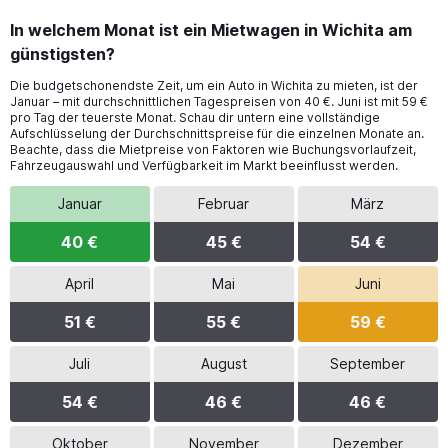
In welchem Monat ist ein Mietwagen in Wichita am
günstigsten?
Die budgetschonendste Zeit, um ein Auto in Wichita zu mieten, ist der
Januar – mit durchschnittlichen Tagespreisen von 40 €. Juni ist mit 59 €
pro Tag der teuerste Monat. Schau dir untern eine vollständige
Aufschlüsselung der Durchschnittspreise für die einzelnen Monate an.
Beachte, dass die Mietpreise von Faktoren wie Buchungsvorlaufzeit,
Fahrzeugauswahl und Verfügbarkeit im Markt beeinflusst werden.
Januar
Februar
März
40 €
45 €
54 €
April
Mai
Juni
51 €
55 €
59 €
Juli
August
September
54 €
46 €
46 €
Oktober
November
Dezember