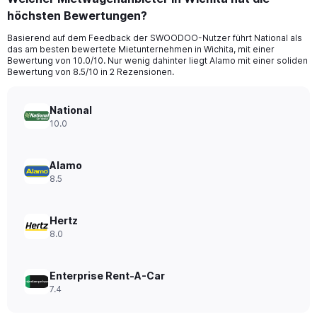
Range:
höchsten Bewertungen?
91
categories.
Basierend auf dem Feedback der SWOODOO-Nutzer führt National als
The
das am besten bewertete Mietunternehmen in Wichita, mit einer
chart
Bewertung von 10.0/10. Nur wenig dahinter liegt Alamo mit einer soliden
has
Bewertung von 8.5/10 in 2 Rezensionen.
1
Y
axis
National
displaying
10.0
values.
Range:
0
Alamo
to
8.5
120.
Hertz
8.0
Enterprise Rent-A-Car
7.4