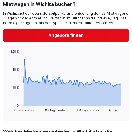
Mietwagen in Wichita buchen?
In Wichita ist der optimale Zeitpunkt für die Buchung deines Mietwagens
7 Tage vor der Anmietung. Du zahlst im Durchschnitt rund 42 €/Tag. Das
ist 26% günstiger ist als der typische Preis im Laufe des Jahres.
Angebote finden
120 €
Chart
Chart
graphic.
with
91
80 €
data
points.
40 €
The
chart
has
1
0
90 Tage vorher
60 Tage vorher
30 Tage vorher
Am se…
X
End
of
axis
interactive
displaying
chart
categories.
Welcher Mietwagenanbieter in Wichita hat die