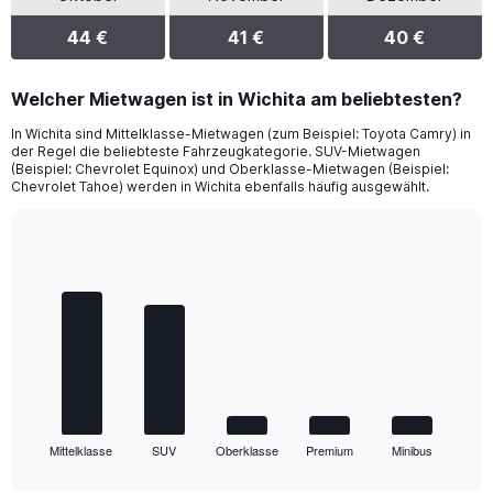
44 €
41 €
40 €
Welcher Mietwagen ist in Wichita am beliebtesten?
In Wichita sind Mittelklasse-Mietwagen (zum Beispiel: Toyota Camry) in
der Regel die beliebteste Fahrzeugkategorie. SUV-Mietwagen
(Beispiel: Chevrolet Equinox) und Oberklasse-Mietwagen (Beispiel:
Chevrolet Tahoe) werden in Wichita ebenfalls häufig ausgewählt.
Bar
Chart
graphic.
chart
with
5
bars.
The
chart
has
1
Mittelklasse
SUV
Oberklasse
Premium
Minibus
X
End
of
axis
interactive