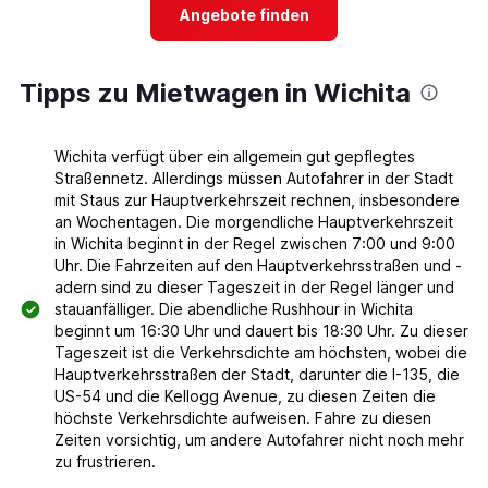
4
Angebote finden
categories.
The
chart
Tipps zu Mietwagen in Wichita
has
1
Y
axis
Wichita verfügt über ein allgemein gut gepflegtes
displaying
Straßennetz. Allerdings müssen Autofahrer in der Stadt
values.
mit Staus zur Hauptverkehrszeit rechnen, insbesondere
Range:
an Wochentagen. Die morgendliche Hauptverkehrszeit
0
in Wichita beginnt in der Regel zwischen 7:00 und 9:00
to
Uhr. Die Fahrzeiten auf den Hauptverkehrsstraßen und -
8.
adern sind zu dieser Tageszeit in der Regel länger und
stauanfälliger. Die abendliche Rushhour in Wichita
beginnt um 16:30 Uhr und dauert bis 18:30 Uhr. Zu dieser
Tageszeit ist die Verkehrsdichte am höchsten, wobei die
Hauptverkehrsstraßen der Stadt, darunter die I-135, die
US-54 und die Kellogg Avenue, zu diesen Zeiten die
höchste Verkehrsdichte aufweisen. Fahre zu diesen
Zeiten vorsichtig, um andere Autofahrer nicht noch mehr
zu frustrieren.