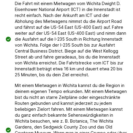
Die Fahrt mit einem Mietwagen vom Wichita Dwight D.
Eisenhower National Airport (ICT) in die Innenstadt ist
recht einfach. Nach der Ankunft am ICT und der
Abholung des Mietwagens nimmst du die Airport Road
und fährst auf die US-54 East (US-400 East) auf. Fahre
weiter auf der US-54 East (US-400 East) und nimm dann
die Ausfahrt auf die I-235 South in Richtung Innenstadt
von Wichita. Folge der I-235 South bis zur Ausfahrt
Central Business District. Biege auf die West Kellogg
Street ab und fahre geradeaus, bis du die Innenstadt
von Wichita erreichst. Die Fahrtstrecke vom ICT bis zur
Innenstadt beträgt etwa 16 km und dauert etwa 20 bis
25 Minuten, bis du dein Ziel erreichst.
Mit einem Mietwagen in Wichita kannst du die Region in
deinem eigenen Tempo erkunden. Mit einem Mietwagen
bist du nicht an starre Zeitpläne oder eingeschränkte
Routen gebunden und kannst jederzeit zu jedem
beliebigen Zielort fahren. Mit einem Mietwagen kannst
du ganz einfach bekannte Sehenswürdigkeiten in
Wichita besuchen, wie z. B. Botanica, The Wichita
Gardens, den Sedgwick County Zoo und das Old
Cowtown Museum. Wenn man in einer Gruppe oder über