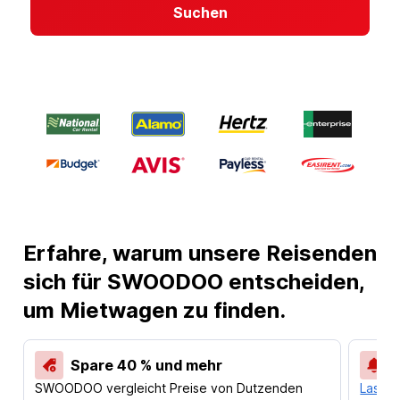
Suchen
Erfahre, warum unsere Reisenden
sich für SWOODOO entscheiden,
um Mietwagen zu finden.
Spare 40 % und mehr
SWOODOO vergleicht Preise von Dutzenden
Lass d