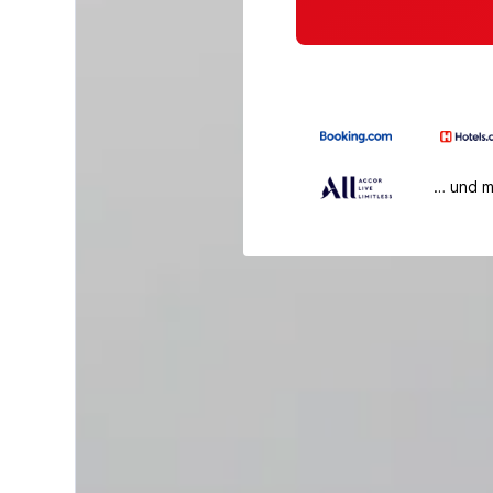
… und 