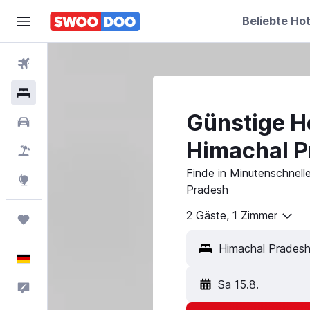
Beliebte Hot
Flüge
Hotels
Günstige Ho
Mietwagen
Himachal P
Pauschalreisen
Finde in Minutenschnell
Explore
Pradesh
2 Gäste, 1 Zimmer
Trips
Deutsch
Sa 15.8.
Feedback