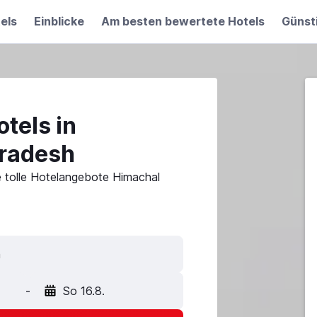
els
Einblicke
Am besten bewertete Hotels
Günst
tels in
radesh
e tolle Hotelangebote Himachal
-
So 16.8.