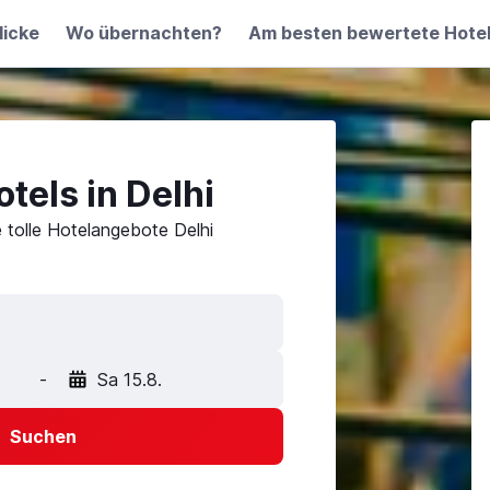
licke
Wo übernachten?
Am besten bewertete Hote
tels in Delhi
e tolle Hotelangebote Delhi
-
Sa 15.8.
Suchen