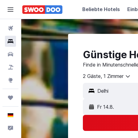
Beliebte Hotels
Einb
Flüge
Hotels
Günstige Ho
Mietwagen
Finde in Minutenschnell
Pauschalreisen
2 Gäste, 1 Zimmer
Explore
Trips
Fr 14.8.
Deutsch
Feedback