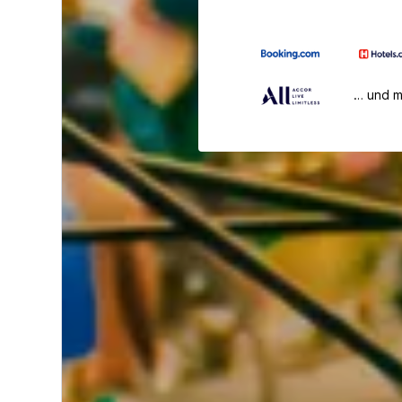
… und 