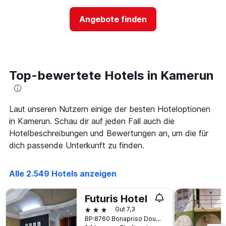
der
hat
Preis
1
Angebote finden
für
Y-
ein
Achse,
Zimmer
die
ändert,
den
je
durchschnittlichen
näher
Top-bewertete Hotels in Kamerun
Zimmerpreis
das
anzeigt.
Aufenthaltsdatum
rückt.
Das
Laut unseren Nutzern einige der besten Hoteloptionen
Diagramm
in Kamerun. Schau dir auf jeden Fall auch die
hat
Hotelbeschreibungen und Bewertungen an, um die für
1
dich passende Unterkunft zu finden.
X-
Achse,
die
Alle 2.549 Hotels anzeigen
die
Anzahl
der
Futuris Hotel
Tage
3 Sterne
Gut 7,3
vor
BP:8760 Bonapriso Douala, Douala, Kamerun
dem