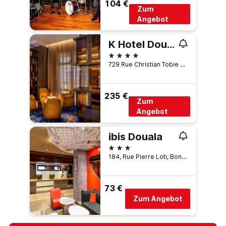
104 €
Zum
Angebot
K Hotel Douala
4 Sterne
729 Rue Christian Tobie Kuoh Bonanjo, Douala, Kamerun
235 €
Zum
Angebot
ibis Douala
3 Sterne
184, Rue Pierre Loti, Bonanjo, Douala, Kamerun
73 €
Zum Angebot