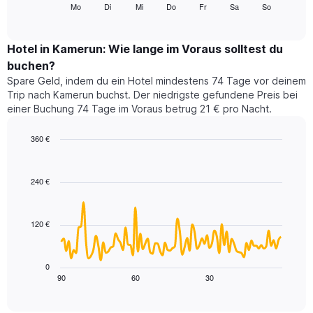
folgende
Mo
Di
Mi
Do
Fr
Sa
So
End
anzeigt.
of
Diagramm
Das
interactive
zeigt
chart
Diagramm
den
Hotel in Kamerun: Wie lange im Voraus solltest du
hat
durchschnittlichen
1
buchen?
Preis
Y-
Spare Geld, indem du ein Hotel mindestens 74 Tage vor deinem
eines
Achse,
Trip nach Kamerun buchst. Der niedrigste gefundene Preis bei
Zimmers
die
einer Buchung 74 Tage im Voraus betrug 21 € pro Nacht.
für
den
den
durchschnittlichen
jeweiligen
360 €
Zimmerpreis
Wochentag.
Line
anzeigt.
Chart
Das
graphic.
chart
with
Diagramm
240 €
90
hat
data
1
points.
X-
120 €
Achse,
Das
die
folgende
die
Diagramm
0
Wochentage
zeigt,
90
60
30
End
anzeigt.
of
wie
Das
interactive
sich
chart
Diagramm