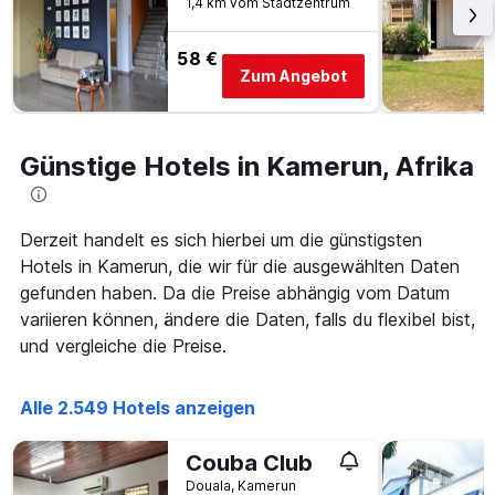
1,4 km vom Stadtzentrum
Aufenthalt
anzeigt
Das
58 €
Zum Angebot
Diagramm
hat
1
Y-
Günstige Hotels in Kamerun, Afrika
Achse,
die
den
durchschnittlichen
Derzeit handelt es sich hierbei um die günstigsten
Zimmerpreis
Hotels in Kamerun, die wir für die ausgewählten Daten
anzeigt
gefunden haben. Da die Preise abhängig vom Datum
variieren können, ändere die Daten, falls du flexibel bist,
und vergleiche die Preise.
Alle 2.549 Hotels anzeigen
Couba Club
Douala, Kamerun