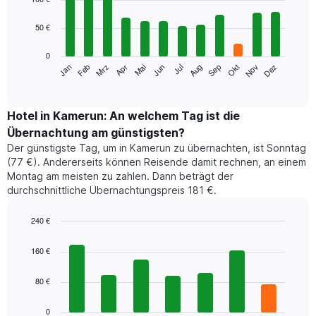
with
12
50 €
bars.
0
Das
Jan
Feb
Mrz
Apr
Mai
Jun
Jul
Aug
Sep
Okt
Nov
Dez
folgende
End
of
Diagramm
interactive
zeigt
chart
den
Hotel in Kamerun: An welchem Tag ist die
durchschnittlichen
Übernachtung am günstigsten?
Zimmerpreis
Der günstigste Tag, um in Kamerun zu übernachten, ist Sonntag
im
(77 €). Andererseits können Reisende damit rechnen, an einem
jeweiligen
Montag am meisten zu zahlen. Dann beträgt der
Monat
durchschnittliche Übernachtungspreis 181 €.
an.
Das
Diagramm
240 €
hat
Bar
Chart
1
graphic.
chart
160 €
with
X-
7
Achse,
80 €
bars.
die
die
Das
0
Monate