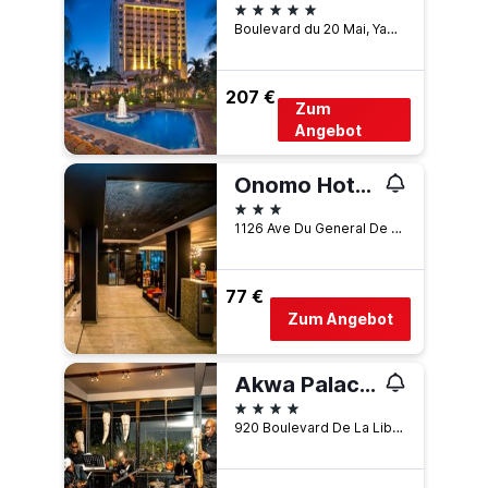
5 Sterne
Boulevard du 20 Mai, Yaoundé, Kamerun
207 €
Zum
Angebot
Onomo Hotel Douala
3 Sterne
1126 Ave Du General De Gaulle, Douala, Kamerun
77 €
Zum Angebot
Akwa Palace Douala
4 Sterne
920 Boulevard De La Liberte, Douala, Kamerun