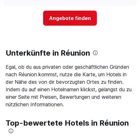
sich
chart
hat
der
1
Preis
Y-
Angebote finden
für
Achse,
ein
die
Zimmer
den
ändert,
durchschnittlichen
je
Zimmerpreis
näher
Unterkünfte in Réunion
anzeigt.
das
Aufenthaltsdatum
Egal, ob du aus privaten oder geschäftlichen Gründen
rückt.
Das
nach Réunion kommst, nutze die Karte, um Hotels in
Diagramm
der Nähe des von dir bevorzugten Ortes zu finden.
hat
Indem du auf einen Hotelnamen klickst, gelangst du zu
1
einer Seite mit Preisen, Bewertungen und weiteren
X-
Achse,
nützlichen Informationen.
die
die
Anzahl
Top-bewertete Hotels in Réunion
der
Tage
vor