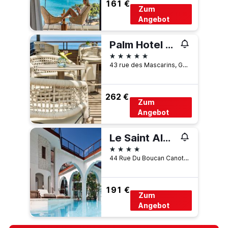
161 €
Zum
Angebot
Palm Hotel & Spa
5 Sterne
43 rue des Mascarins, Grande Anse, Petite-Ile, Réunion
262 €
Zum
Angebot
Le Saint Alexis
4 Sterne
44 Rue Du Boucan Canot, Saint-Paul, Réunion
191 €
Zum
Angebot