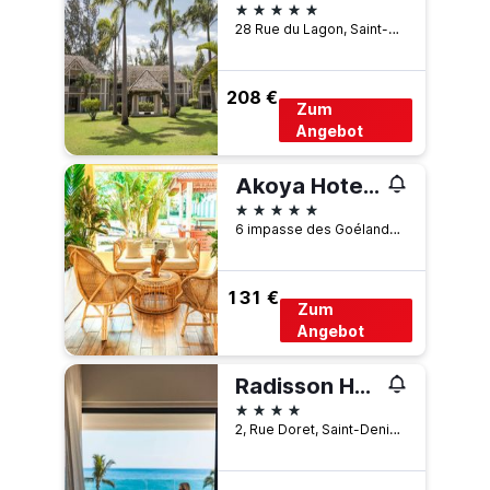
5 Sterne
28 Rue du Lagon, Saint-Paul, Réunion
208 €
Zum
Angebot
Akoya Hotel & Spa
5 Sterne
6 impasse des Goélands, Saint-Paul, Réunion
131 €
Zum
Angebot
Radisson Hotel Saint Denis, La Reunion
4 Sterne
2, Rue Doret, Saint-Denis, Réunion