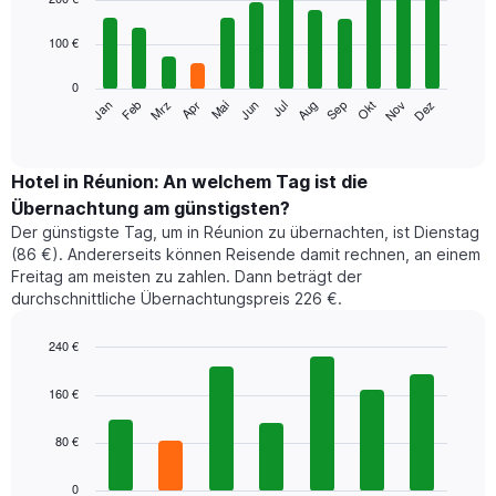
with
12
100 €
bars.
0
Das
Jan
Feb
Mrz
Apr
Mai
Jun
Jul
Aug
Sep
Okt
Nov
Dez
folgende
End
of
Diagramm
interactive
zeigt
chart
den
Hotel in Réunion: An welchem Tag ist die
durchschnittlichen
Übernachtung am günstigsten?
Zimmerpreis
Der günstigste Tag, um in Réunion zu übernachten, ist Dienstag
im
(86 €). Andererseits können Reisende damit rechnen, an einem
jeweiligen
Freitag am meisten zu zahlen. Dann beträgt der
Monat
durchschnittliche Übernachtungspreis 226 €.
an.
Das
Diagramm
240 €
hat
Bar
Chart
1
graphic.
chart
160 €
with
X-
7
Achse,
80 €
bars.
die
die
Das
0
Monate