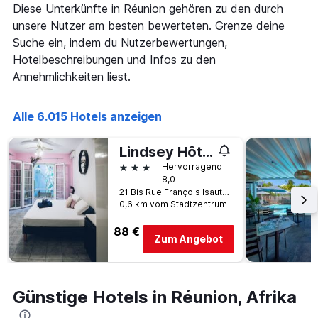
Diese Unterkünfte in Réunion gehören zu den durch
dem
Aufenthalt
unsere Nutzer am besten bewerteten. Grenze deine
anzeigt
Suche ein, indem du Nutzerbewertungen,
Das
Hotelbeschreibungen und Infos zu den
Diagramm
Annehmlichkeiten liest.
hat
1
Y-
Alle 6.015 Hotels anzeigen
Achse,
die
den
Lindsey Hôtel
durchschnittlichen
3 Sterne
Hervorragend
Zimmerpreis
8,0
anzeigt
21 Bis Rue François Isautier, Saint-Pierre, Réunion
0,6 km vom Stadtzentrum
88 €
Zum Angebot
Günstige Hotels in Réunion, Afrika