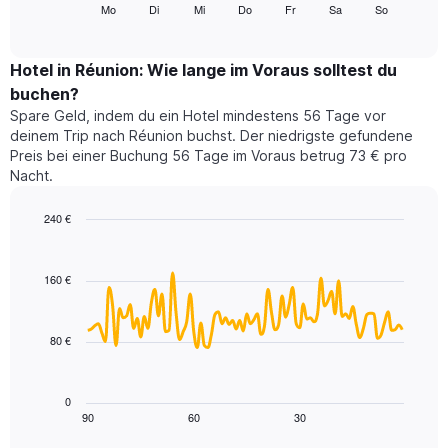
folgende
Mo
Di
Mi
Do
Fr
Sa
So
End
anzeigt.
of
Diagramm
Das
interactive
zeigt
chart
Diagramm
den
Hotel in Réunion: Wie lange im Voraus solltest du
hat
durchschnittlichen
1
buchen?
Preis
Y-
Spare Geld, indem du ein Hotel mindestens 56 Tage vor
eines
Achse,
deinem Trip nach Réunion buchst. Der niedrigste gefundene
Zimmers
die
Preis bei einer Buchung 56 Tage im Voraus betrug 73 € pro
für
den
Nacht.
den
durchschnittlichen
jeweiligen
Zimmerpreis
Wochentag.
240 €
anzeigt.
Das
Line
Chart
Diagramm
graphic.
chart
with
hat
160 €
90
1
data
X-
points.
Achse,
80 €
die
Das
die
folgende
Wochentage
Diagramm
0
anzeigt.
zeigt,
90
60
30
End
Das
of
wie
Diagramm
interactive