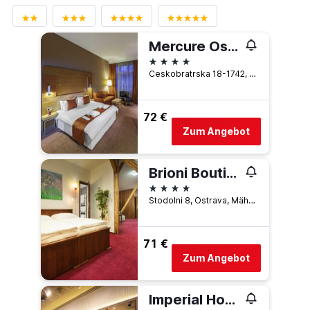
Mercure Ostrava Center Hotel
4 Sterne
Ceskobratrska 18-1742, Ostrava, Mährisch-Schlesische Region, Tschechien
72 €
Zum Angebot
Brioni Boutique Hotel 4
4 Sterne
Stodolni 8, Ostrava, Mährisch-Schlesische Region, Tschechien
71 €
Zum Angebot
Imperial Hotel Ostrava