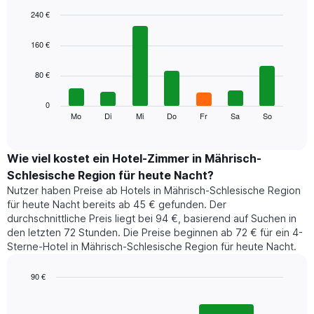
Das
Diagramm
240 €
hat
Bar
Chart
1
graphic.
chart
160 €
with
X-
7
Achse,
80 €
bars.
die
die
Das
0
Monate
folgende
Mo
Di
Mi
Do
Fr
Sa
So
End
anzeigt.
of
Diagramm
Das
interactive
zeigt
chart
Diagramm
den
Wie viel kostet ein Hotel-Zimmer in Mährisch-
hat
durchschnittlichen
1
Schlesische Region für heute Nacht?
Preis
Y-
Nutzer haben Preise ab Hotels in Mährisch-Schlesische Region
eines
Achse,
für heute Nacht bereits ab 45 € gefunden. Der
Zimmers
die
durchschnittliche Preis liegt bei 94 €, basierend auf Suchen in
für
den
den letzten 72 Stunden. Die Preise beginnen ab 72 € für ein 4-
den
durchschnittlichen
Sterne-Hotel in Mährisch-Schlesische Region für heute Nacht.
jeweiligen
Zimmerpreis
Wochentag.
anzeigt.
Das
90 €
Diagramm
Bar
Chart
hat
graphic.
chart