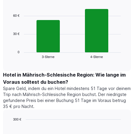
Sternebewertung.
Bar
Chart
Das
graphic.
chart
Diagramm
with
60 €
hat
2
bars.
1
X-
30 €
Das
Achse,
folgende
die
Diagramm
die
zeigt
Hotelkategorien
0
3-Sterne
4-Sterne
den
End
nach
of
durchschnittlichen
Sternen
interactive
Zimmerpreis
anzeigt
chart
für
Hotel in Mährisch-Schlesische Region: Wie lange im
Das
dieses
Diagramm
Voraus solltest du buchen?
Wochenende
hat
Spare Geld, indem du ein Hotel mindestens 51 Tage vor deinem
in
1
Trip nach Mährisch-Schlesische Region buchst. Der niedrigste
den
Y-
gefundene Preis bei einer Buchung 51 Tage im Voraus betrug
letzten
Achse,
35 € pro Nacht.
3
die
Tagen,
den
300 €
aggregiert
durchschnittlichen
nach
Zimmerpreis
Line
Chart
graphic.
chart
Sternebewertung.
für