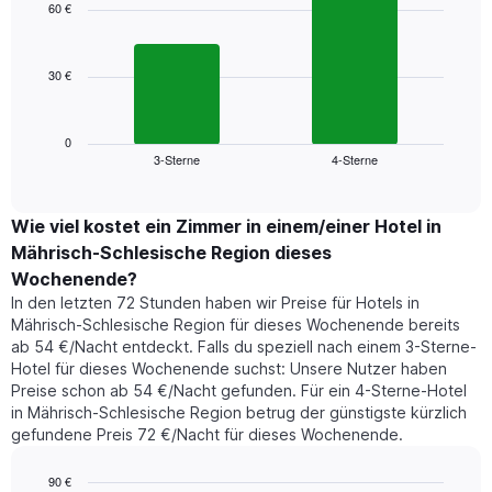
1
with
60 €
2
X-
bars.
Achse,
die
30 €
Das
die
folgende
Wochentage
Diagramm
anzeigt.
zeigt
0
Das
3-Sterne
4-Sterne
den
End
Diagramm
of
durchschnittlichen
hat
interactive
Zimmerpreis,
chart
1
der
Wie viel kostet ein Zimmer in einem/einer Hotel in
Y-
für
Achse,
Mährisch-Schlesische Region dieses
heute
die
Wochenende?
Nacht
den
In den letzten 72 Stunden haben wir Preise für Hotels in
in
durchschnittlichen
Mährisch-Schlesische Region für dieses Wochenende bereits
den
Zimmerpreis
ab 54 €/Nacht entdeckt. Falls du speziell nach einem 3-Sterne-
letzten
anzeigt.
Hotel für dieses Wochenende suchst: Unsere Nutzer haben
3
Tagen
Preise schon ab 54 €/Nacht gefunden. Für ein 4-Sterne-Hotel
gefunden
in Mährisch-Schlesische Region betrug der günstigste kürzlich
wurde,
gefundene Preis 72 €/Nacht für dieses Wochenende.
aggregiert
nach
90 €