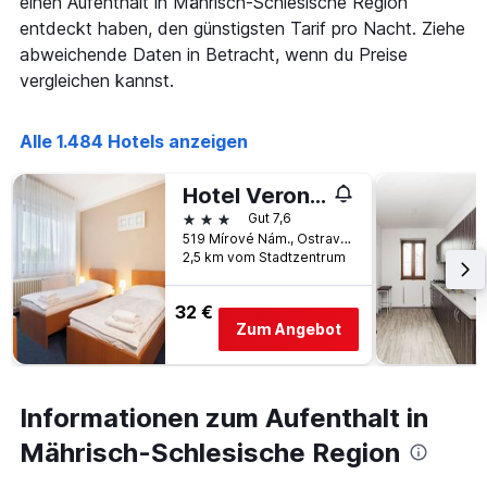
einen Aufenthalt in Mährisch-Schlesische Region
hat
Wochenende
1
entdeckt haben, den günstigsten Tarif pro Nacht. Ziehe
anzeigt,
X-
abweichende Daten in Betracht, wenn du Preise
der
Achse,
vergleichen kannst.
in
die
den
die
letzten
Anzahl
Alle 1.484 Hotels anzeigen
3
der
Tagen
Tage
gefunden
vor
Hotel Veronika
wurde.
dem
3 Sterne
Gut 7,6
Aufenthalt
519 Mírové Nám., Ostrava, Mährisch-Schlesische Region, Tschechien
anzeigt
2,5 km vom Stadtzentrum
Das
Diagramm
32 €
hat
Zum Angebot
1
Y-
Achse,
die
Informationen zum Aufenthalt in
den
durchschnittlichen
Mährisch-Schlesische Region
Zimmerpreis
anzeigt