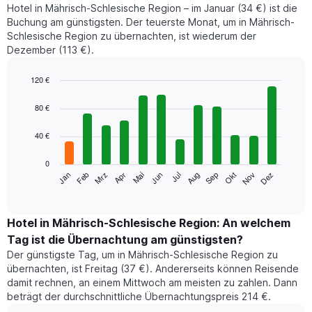
Hotel in Mährisch-Schlesische Region – im Januar (34 €) ist die
Buchung am günstigsten. Der teuerste Monat, um in Mährisch-
Schlesische Region zu übernachten, ist wiederum der
Dezember (113 €).
120 €
Bar
Chart
graphic.
chart
80 €
with
12
40 €
bars.
0
Das
Jan
Feb
Mrz
Apr
Mai
Jun
Jul
Aug
Sep
Okt
Nov
Dez
folgende
End
of
Diagramm
interactive
zeigt
chart
den
Hotel in Mährisch-Schlesische Region: An welchem
durchschnittlichen
Tag ist die Übernachtung am günstigsten?
Zimmerpreis
Der günstigste Tag, um in Mährisch-Schlesische Region zu
im
übernachten, ist Freitag (37 €). Andererseits können Reisende
jeweiligen
damit rechnen, an einem Mittwoch am meisten zu zahlen. Dann
Monat
beträgt der durchschnittliche Übernachtungspreis 214 €.
an.