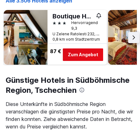
Alle 3.506 Hotels anzeigen
letzten
Anzahl
3
der
Tagen
Boutique Hotel Romantick
Tage
gefunden
vor
3 Sterne
Hervorragend
wurde.
dem
9,3
Aufenthalt
U Zelene Ratolesti 232, Český Krumlov, Südböhmische Region, Tschechien
0,8 km vom Stadtzentrum
anzeigt
Das
87 €
Diagramm
Zum Angebot
hat
1
Y-
Achse,
Günstige Hotels in Südböhmische
die
den
Region, Tschechien
durchschnittlichen
Zimmerpreis
Diese Unterkünfte in Südböhmische Region
anzeigt
veranschlagen die günstigsten Preise pro Nacht, die wir
finden konnten. Ziehe abweichende Daten in Betracht,
wenn du Preise vergleichen kannst.