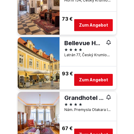
Horni 154, Český Krumlov, Südböhmische Region, Tschechien
73 €
Zum Angebot
Bellevue Hotel Cesky Krumlov
4 Sterne
Latrán 77, Český Krumlov, Südböhmische Region, Tschechien
93 €
Zum Angebot
Grandhotel Zvon
4 Sterne
Nám. Premysla Otakara Ii. 90/28, České Budějovice, Südböhmische Region, Tschechien
67 €