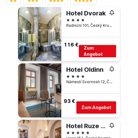
Hotel Dvorak
4 Sterne
Radnicní 101, Český Krumlov, Südböhmische Region, Tschechien
116 €
Zum
Angebot
Hotel Oldinn
4 Sterne
Námestí Svornosti 12, Český Krumlov, Südböhmische Region, Tschechien
93 €
Zum Angebot
Hotel Ruze & Wellness
5 Sterne