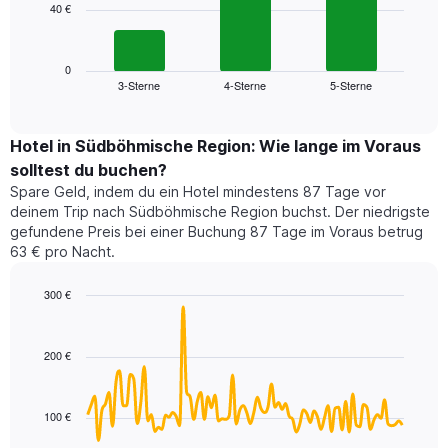
40 €
Das
X-
folgende
Achse,
Diagramm
die
zeigt
0
die
3-Sterne
4-Sterne
5-Sterne
den
End
Hotelkategorien
of
durchschnittlichen
nach
interactive
Zimmerpreis
chart
Sternen
für
Hotel in Südböhmische Region: Wie lange im Voraus
anzeigt
dieses
solltest du buchen?
Das
Wochenende
Diagramm
Spare Geld, indem du ein Hotel mindestens 87 Tage vor
in
hat
deinem Trip nach Südböhmische Region buchst. Der niedrigste
den
1
gefundene Preis bei einer Buchung 87 Tage im Voraus betrug
letzten
Y-
63 € pro Nacht.
3
Achse,
Tagen,
die
300 €
aggregiert
den
nach
Line
Chart
durchschnittlichen
graphic.
chart
Sternebewertung.
Zimmerpreis
with
Das
200 €
für
90
Diagramm
heute
data
hat
points.
Nacht
1
in
100 €
X-
Das
den