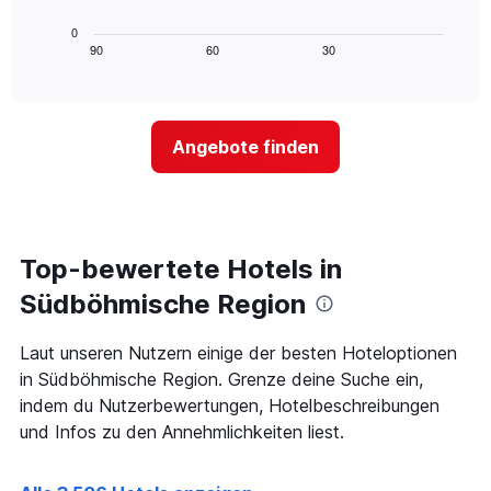
Achse,
folgende
letzten
die
Diagramm
3
0
die
zeigt,
Tagen
90
60
30
End
Hotelkategorien
of
wie
anzeigt.
interactive
nach
sich
chart
Sternen
der
anzeigt
Preis
Das
Angebote finden
für
Diagramm
ein
hat
Zimmer
1
ändert,
Y-
je
Achse,
näher
Top-bewertete Hotels in
die
das
den
Aufenthaltsdatum
Südböhmische Region
durchschnittlichen
rückt.
Zimmerpreis
Das
Laut unseren Nutzern einige der besten Hoteloptionen
an
Diagramm
diesem
in Südböhmische Region. Grenze deine Suche ein,
hat
Wochenende
1
indem du Nutzerbewertungen, Hotelbeschreibungen
anzeigt,
X-
und Infos zu den Annehmlichkeiten liest.
der
Achse,
in
die
den
die