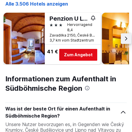
Alle 3.506 Hotels anzeigen
Penzion U Lesa
3 Sterne
Hervorragend
8,4
Zavadilka 2150, České Budějovice, Südböhmische Region, Tschechien
3,7 km vom Stadtzentrum
41 €
Zum Angebot
Informationen zum Aufenthalt in
Südböhmische Region
Was ist der beste Ort für einen Aufenthalt in
Südböhmische Region?
Unsere Nutzer bevorzugen es, in Gegenden wie Český
Krumlov, České Budějovice und Lipno nad Vltavou zu