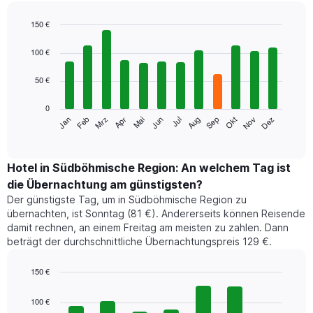
150 €
Bar
Chart
graphic.
chart
100 €
with
12
50 €
bars.
0
Das
Jan
Feb
Mrz
Apr
Mai
Jun
Jul
Aug
Sep
Okt
Nov
Dez
folgende
End
of
Diagramm
interactive
zeigt
chart
den
Hotel in Südböhmische Region: An welchem Tag ist
durchschnittlichen
die Übernachtung am günstigsten?
Zimmerpreis
Der günstigste Tag, um in Südböhmische Region zu
im
übernachten, ist Sonntag (81 €). Andererseits können Reisende
jeweiligen
damit rechnen, an einem Freitag am meisten zu zahlen. Dann
Monat
beträgt der durchschnittliche Übernachtungspreis 129 €.
an.
Das
Diagramm
150 €
hat
Bar
Chart
1
graphic.
chart
100 €
with
X-