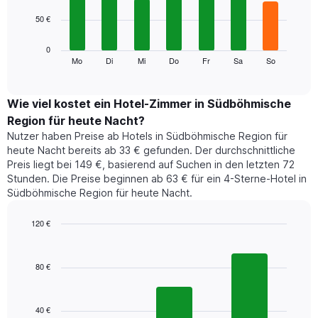
7
Achse,
50 €
bars.
die
die
Das
0
Monate
folgende
Mo
Di
Mi
Do
Fr
Sa
So
End
anzeigt.
of
Diagramm
Das
interactive
zeigt
chart
Diagramm
den
Wie viel kostet ein Hotel-Zimmer in Südböhmische
hat
durchschnittlichen
1
Region für heute Nacht?
Preis
Y-
Nutzer haben Preise ab Hotels in Südböhmische Region für
eines
Achse,
heute Nacht bereits ab 33 € gefunden. Der durchschnittliche
Zimmers
die
Preis liegt bei 149 €, basierend auf Suchen in den letzten 72
für
den
Stunden. Die Preise beginnen ab 63 € für ein 4-Sterne-Hotel in
den
durchschnittlichen
Südböhmische Region für heute Nacht.
jeweiligen
Zimmerpreis
Wochentag.
anzeigt.
Das
120 €
Diagramm
Bar
Chart
hat
graphic.
chart
1
with
80 €
3
X-
bars.
Achse,
die
40 €
Das
die