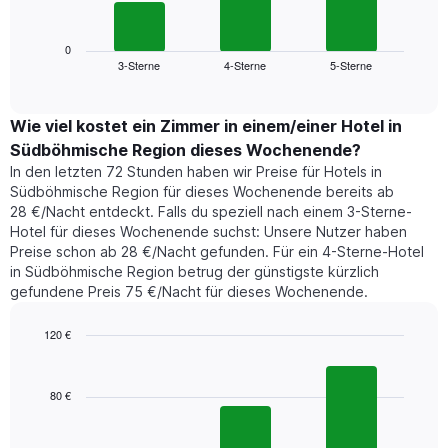
folgende
Wochentage
Diagramm
anzeigt.
zeigt
0
Das
3-Sterne
4-Sterne
5-Sterne
den
End
Diagramm
of
durchschnittlichen
hat
interactive
Zimmerpreis,
chart
1
der
Wie viel kostet ein Zimmer in einem/einer Hotel in
Y-
für
Achse,
Südböhmische Region dieses Wochenende?
heute
die
In den letzten 72 Stunden haben wir Preise für Hotels in
Nacht
den
Südböhmische Region für dieses Wochenende bereits ab
in
durchschnittlichen
28 €/Nacht entdeckt. Falls du speziell nach einem 3-Sterne-
den
Zimmerpreis
Hotel für dieses Wochenende suchst: Unsere Nutzer haben
letzten
anzeigt.
Preise schon ab 28 €/Nacht gefunden. Für ein 4-Sterne-Hotel
3
in Südböhmische Region betrug der günstigste kürzlich
Tagen
gefundene Preis 75 €/Nacht für dieses Wochenende.
gefunden
wurde,
aggregiert
120 €
nach
Bar
Chart
Sternebewertung.
graphic.
chart
with
Das
80 €
3
Diagramm
bars.
hat
1