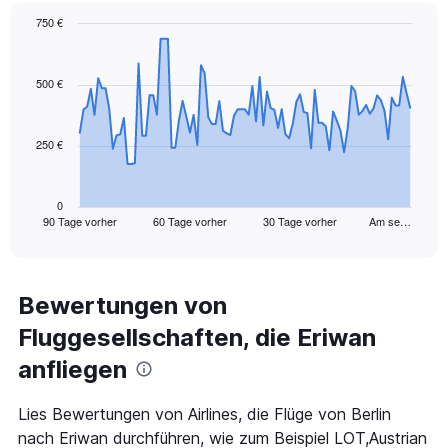
values.
Range:
750 €
0
Chart
Chart
to
graphic.
with
30.
91
500 €
data
points.
250 €
The
chart
has
1
0
90 Tage vorher
60 Tage vorher
30 Tage vorher
Am se…
X
End
of
axis
interactive
displaying
chart
categories.
Range:
Bewertungen von
91
Fluggesellschaften, die Eriwan
categories.
The
anfliegen
chart
has
1
Lies Bewertungen von Airlines, die Flüge von Berlin
Y
nach Eriwan durchführen, wie zum Beispiel LOT,Austrian