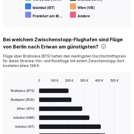
Istanbul (IST)
Wien (VIE)
Frankfurt am M…
Andere
End
of
interactive
chart
Bei welchem Zwischenstopp-Flughafen sind Flüge
von Berlin nach Eriwan am günstigsten?
Flüge über Bratislava (BTS) hatten den niedrigsten Durchschnittspreis
für diese Strecke: Hin- und Rückflüge mit einem Zwischenstopp dort
kosteten etwa 198 €.
0
100 €
200 €
300 €
400 €
500 €
Bar
Chart
graphic.
chart
Bratislava (BTS)
with
6
Budapest (BUD)
bars.
Athen (ATH)
The
Istanbul (SAW)
chart
has
Istanbul (IST)
1