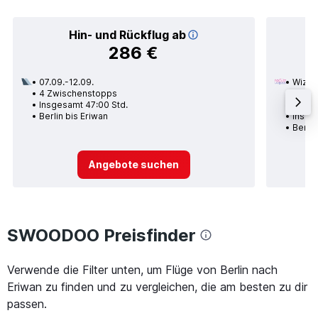
Hin- und Rückflug ab
286 €
07.09.-12.09.
Wizz A
4 Zwischenstopps
18.11.
Insgesamt 47:00 Std.
1 Zwi
Berlin bis Eriwan
Insge
Berlin
Angebote suchen
SWOODOO Preisfinder
Verwende die Filter unten, um Flüge von Berlin nach
Eriwan zu finden und zu vergleichen, die am besten zu dir
passen.