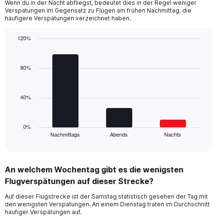
Wenn du in der Nacht abfliegst, bedeutet dies in der Regel weniger
categories.
Verspätungen im Gegensatz zu Flügen am frühen Nachmittag, die
The
häufigere Verspätungen verzeichnet haben.
chart
has
120%
1
Bar
Y
Chart
graphic.
chart
axis
with
80%
displaying
3
values.
bars.
Range:
0
40%
The
to
chart
150.
has
1
0%
Nachmittags
Abends
Nachts
X
End
of
axis
interactive
displaying
chart
categories.
An welchem Wochentag gibt es die wenigsten
Range:
Flugverspätungen auf dieser Strecke?
3
categories.
Auf dieser Flugstrecke ist der Samstag statistisch gesehen der Tag mit
The
den wenigsten Verspätungen. An einem Dienstag traten im Durchschnitt
chart
häufiger Verspätungen auf.