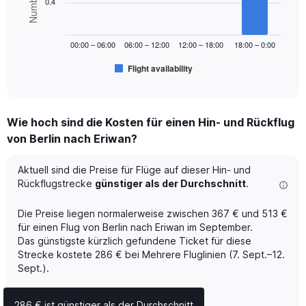
0.4
0
to
The
600.
chart
00:00 – 06:00
06:00 – 12:00
12:00 – 18:00
18:00 – 0:00
has
1
Flight availability
X
End
of
axis
interactive
displaying
chart
categories.
Wie hoch sind die Kosten für einen Hin- und Rückflug
Range:
von Berlin nach Eriwan?
6
categories.
The
Aktuell sind die Preise für Flüge auf dieser Hin- und
chart
Rückflugstrecke
günstiger als der Durchschnitt
.
has
1
Die Preise liegen normalerweise zwischen 367 € und 513 €
Y
für einen Flug von Berlin nach Eriwan im September.
axis
Das günstigste kürzlich gefundene Ticket für diese
displaying
Strecke kostete 286 € bei Mehrere Fluglinien (7. Sept.–12.
Number
of
Sept.).
flights.
Range:
286 € ist günstiger als der Durchschnitt