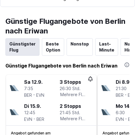
Günstige Flugangebote von Berlin
nach Eriwan
Günstigster
Beste
Nonstop
Last-
Nur
Flug
Option
Minute
Hinf
Günstige Flugangebote von Berlin nach Eriwan
Sa 12.9.
3 Stopps
Di 8.9.
7:35
26:30 Std.
21:30
-
Mehrere Fluglinien
-
BER
EVN
BER
EV
Di 15.9.
2 Stopps
Mo 14.9
12:45
21:45 Std.
6:30
-
Mehrere Fluglinien
-
EVN
BER
EVN
BE
Angebot gefunden am
Angebot gefunde