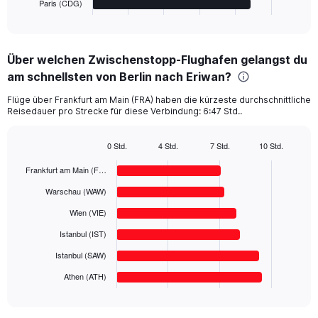
Paris (CDG)
X
End
of
axis
interactive
displaying
chart
categories.
Über welchen Zwischenstopp-Flughafen gelangst du
Range:
am schnellsten von Berlin nach Eriwan?
6
categories.
Flüge über Frankfurt am Main (FRA) haben die kürzeste durchschnittliche
The
Reisedauer pro Strecke für diese Verbindung: 6:47 Std..
chart
has
1
0 Std.
4 Std.
7 Std.
10 Std.
Bar
Y
Chart
graphic.
chart
Frankfurt am Main (F…
axis
with
displaying
6
Warschau (WAW)
values.
bars.
Range:
Wien (VIE)
0
The
Istanbul (IST)
to
chart
500.
has
Istanbul (SAW)
1
Athen (ATH)
X
End
of
axis
interactive
displaying
chart