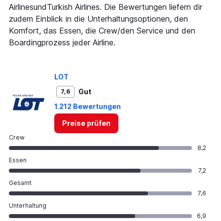
axis
AirlinesundTurkish Airlines. Die Bewertungen liefern dir
displaying
zudem Einblick in die Unterhaltungsoptionen, den
values.
Range:
Komfort, das Essen, die Crew/den Service und den
0
Boardingprozess jeder Airline.
to
750.
LOT
Gut
7,6
1.212 Bewertungen
Preise prüfen
Crew
8,2
Essen
7,2
Gesamt
7,6
Unterhaltung
6,9