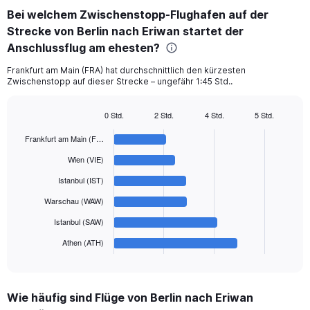
categories.
Bei welchem Zwischenstopp-Flughafen auf der
Range:
Strecke von Berlin nach Eriwan startet der
6
categories.
Anschlussflug am ehesten?
The
chart
Frankfurt am Main (FRA) hat durchschnittlich den kürzesten
Zwischenstopp auf dieser Strecke – ungefähr 1:45 Std..
has
1
Y
0 Std.
2 Std.
4 Std.
5 Std.
axis
Bar
Chart
displaying
graphic.
chart
Frankfurt am Main (F…
with
values.
6
Wien (VIE)
Range:
bars.
0
Istanbul (IST)
to
The
Warschau (WAW)
600.
chart
has
Istanbul (SAW)
1
Athen (ATH)
X
End
of
axis
interactive
displaying
chart
categories.
Wie häufig sind Flüge von Berlin nach Eriwan
Range: