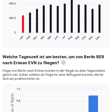
with
400 €
12
bars.
200 €
The
chart
has
0
1
Mrz
Jun
Sep
Dez
Jan
Apr
Jul
Okt
Feb
Mai
Aug
Nov
X
End
of
axis
interactive
displaying
chart
categories.
Welche Tageszeit ist am besten, um von Berlin BER
Range:
nach Eriwan EVN zu fliegen?
12
categories.
Flüge von Berlin nach Eriwan kosten in der Regel zu allen Tageszeiten
The
gleich viel. Daher solltest du Flüge für eine Abflugzeit buchen, die für
chart
dich am praktischsten ist.
has
1
1.2
Y
Bar
Chart
axis
Number of flights
graphic.
chart
displaying
0.8
with
values.
6
Range:
bars.