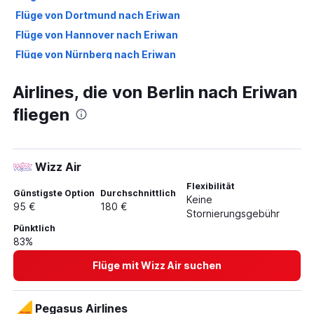
Flüge von Dortmund nach Eriwan
Flüge von Hannover nach Eriwan
Flüge von Nürnberg nach Eriwan
Flüge von Bremen nach Eriwan
Airlines, die von Berlin nach Eriwan
Flüge von Dresden nach Eriwan
fliegen
Flüge von Leipzig nach Eriwan
Flüge von Paderborn nach Eriwan
Flüge von Friedrichshafen nach Eriwan
Wizz Air
Flexibilität
Günstigste Option
Durchschnittlich
Keine
95 €
180 €
Stornierungsgebühr
Pünktlich
83%
Flüge mit Wizz Air suchen
Pegasus Airlines