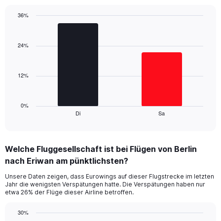
has
1
36%
Y
Bar
Chart
axis
graphic.
chart
displaying
with
24%
values.
2
Range:
bars.
0
12%
to
The
120.
chart
has
1
0%
Di
Sa
X
End
of
axis
interactive
displaying
chart
categories.
Welche Fluggesellschaft ist bei Flügen von Berlin
Range:
nach Eriwan am pünktlichsten?
2
categories.
Unsere Daten zeigen, dass Eurowings auf dieser Flugstrecke im letzten
The
Jahr die wenigsten Verspätungen hatte. Die Verspätungen haben nur
chart
etwa 26% der Flüge dieser Airline betroffen.
has
1
30%
Y