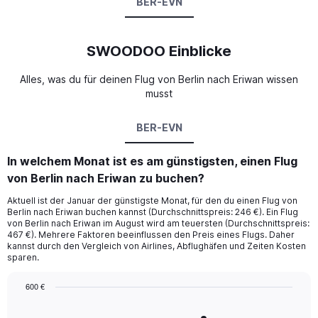
BER-EVN
SWOODOO Einblicke
Alles, was du für deinen Flug von Berlin nach Eriwan wissen
musst
BER-EVN
In welchem Monat ist es am günstigsten, einen Flug
von Berlin nach Eriwan zu buchen?
Aktuell ist der Januar der günstigste Monat, für den du einen Flug von
Berlin nach Eriwan buchen kannst (Durchschnittspreis: 246 €). Ein Flug
von Berlin nach Eriwan im August wird am teuersten (Durchschnittspreis:
467 €). Mehrere Faktoren beeinflussen den Preis eines Flugs. Daher
kannst durch den Vergleich von Airlines, Abflughäfen und Zeiten Kosten
sparen.
600 €
Bar
Chart
graphic.
chart