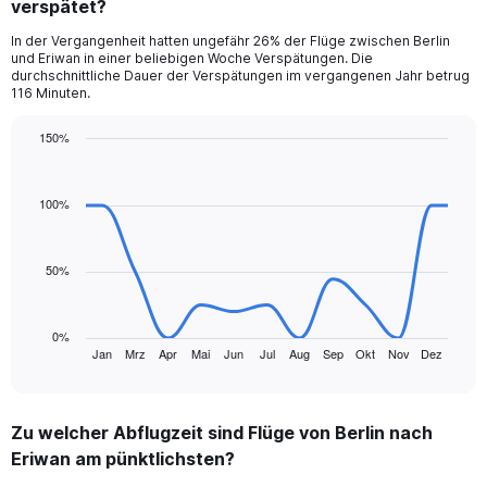
verspätet?
6
categories.
In der Vergangenheit hatten ungefähr 26% der Flüge zwischen Berlin
The
und Eriwan in einer beliebigen Woche Verspätungen. Die
chart
durchschnittliche Dauer der Verspätungen im vergangenen Jahr betrug
has
116 Minuten.
1
Y
150%
axis
Line
Chart
displaying
graphic.
chart
values.
with
100%
Range:
13
data
0
points.
to
50%
300.
The
chart
has
0%
1
Jan
Mrz
Apr
Mai
Jun
Jul
Aug
Sep
Okt
Nov
Dez
End
of
X
interactive
axis
chart
displaying
Zu welcher Abflugzeit sind Flüge von Berlin nach
categories.
Range:
Eriwan am pünktlichsten?
13