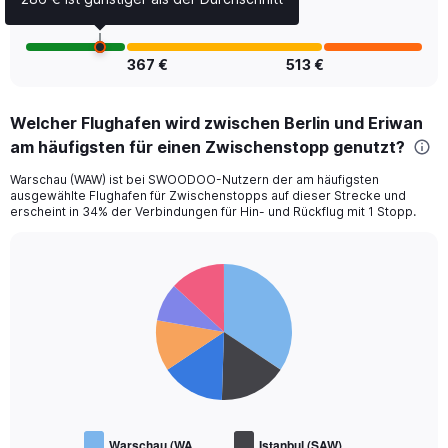
0
to
1.2.
367 €
513 €
Welcher Flughafen wird zwischen Berlin und Eriwan
am häufigsten für einen Zwischenstopp genutzt?
Warschau (WAW) ist bei SWOODOO-Nutzern der am häufigsten
ausgewählte Flughafen für Zwischenstopps auf dieser Strecke und
erscheint in 34% der Verbindungen für Hin- und Rückflug mit 1 Stopp.
Pie
Chart
graphic.
chart
with
6
slices.
Warschau (WA…
Istanbul (SAW)