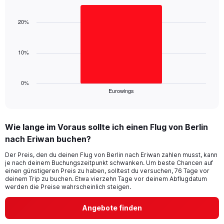
Bar
Chart
axis
graphic.
chart
displaying
with
20%
values.
1
Range:
bar.
0
10%
to
The
36.
chart
has
1
0%
Eurowings
X
End
of
axis
interactive
displaying
chart
categories.
Wie lange im Voraus sollte ich einen Flug von Berlin
Range:
nach Eriwan buchen?
1
categories.
Der Preis, den du deinen Flug von Berlin nach Eriwan zahlen musst, kann
The
je nach deinem Buchungszeitpunkt schwanken. Um beste Chancen auf
chart
einen günstigeren Preis zu haben, solltest du versuchen, 76 Tage vor
has
deinem Trip zu buchen. Etwa vierzehn Tage vor deinem Abflugdatum
1
werden die Preise wahrscheinlich steigen.
Y
axis
Angebote finden
displaying