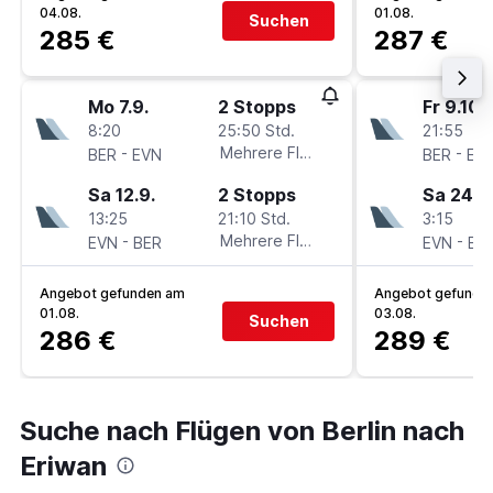
04.08.
01.08.
Suchen
285 €
287 €
Mo 7.9.
2 Stopps
Fr 9.10.
8:20
25:50 Std.
21:55
-
Mehrere Fluglinien
-
BER
EVN
BER
EV
Sa 12.9.
2 Stopps
Sa 24.10
13:25
21:10 Std.
3:15
-
Mehrere Fluglinien
-
EVN
BER
EVN
BE
Angebot gefunden am
Angebot gefunde
01.08.
03.08.
Suchen
286 €
289 €
Suche nach Flügen von Berlin nach
Eriwan