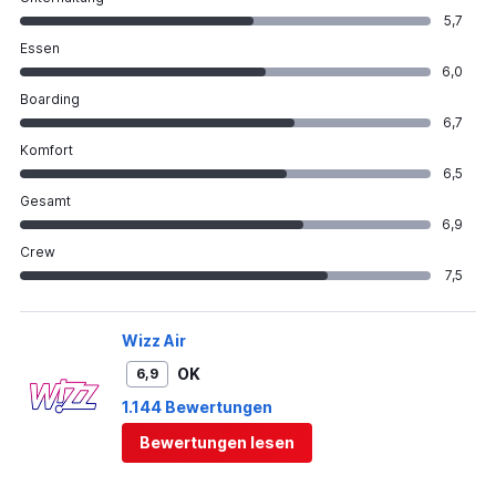
5,7
Essen
6,0
Boarding
6,7
Komfort
6,5
Gesamt
6,9
Crew
7,5
Wizz Air
OK
6,9
1.144 Bewertungen
Bewertungen lesen