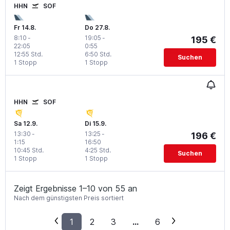
HHN
SOF
Fr 14.8.
Do 27.8.
8:10
-
19:05
-
195 €
22:05
0:55
12:55 Std.
6:50 Std.
Suchen
1 Stopp
1 Stopp
HHN
SOF
Sa 12.9.
Di 15.9.
13:30
-
13:25
-
196 €
1:15
16:50
10:45 Std.
4:25 Std.
Suchen
1 Stopp
1 Stopp
Zeigt Ergebnisse 1–10 von 55 an
Nach dem günstigsten Preis sortiert
1
2
3
...
6