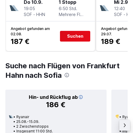
Do 10.9.
1 Stopp
Mi 2.9.
19:05
6:50 Std.
12:40
SOF
-
HHN
Mehrere Fluglinien
SOF
-
HH
Angebot gefunden am
Angebot gefunde
02.08.
29.07.
Suchen
187 €
189 €
Suche nach Flügen von Frankfurt
Hahn nach Sofia
Hin- und Rückflug ab
186 €
Ryanair
Ryana
25.08.-15.09.
15.08.
2 Zwischenstopps
2 Zwi
Insgesamt 11:00 Std.
Insge