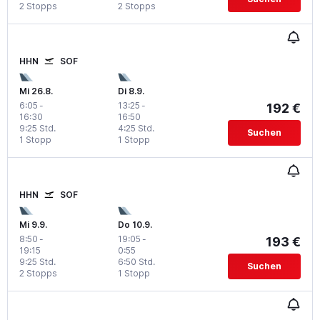
2 Stopps
2 Stopps
HHN
SOF
Mi 26.8.
Di 8.9.
6:05
-
13:25
-
192 €
16:30
16:50
9:25 Std.
4:25 Std.
Suchen
1 Stopp
1 Stopp
HHN
SOF
Mi 9.9.
Do 10.9.
8:50
-
19:05
-
193 €
19:15
0:55
9:25 Std.
6:50 Std.
Suchen
2 Stopps
1 Stopp