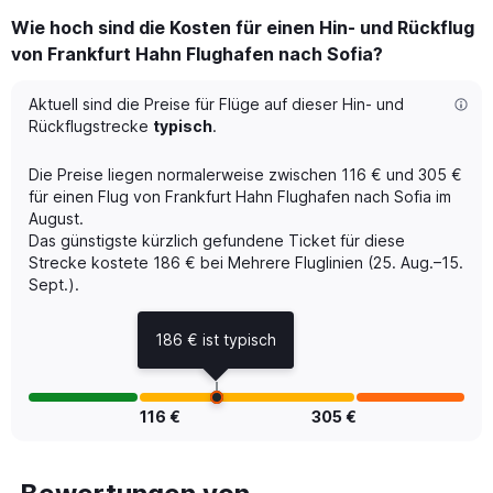
displaying
Wie hoch sind die Kosten für einen Hin- und Rückflug
categories.
Range:
von Frankfurt Hahn Flughafen nach Sofia?
6
categories.
Aktuell sind die Preise für Flüge auf dieser Hin- und
The
Rückflugstrecke
typisch
.
chart
has
Die Preise liegen normalerweise zwischen 116 € und 305 €
1
Y
für einen Flug von Frankfurt Hahn Flughafen nach Sofia im
axis
August.
displaying
Das günstigste kürzlich gefundene Ticket für diese
Avg.
Strecke kostete 186 € bei Mehrere Fluglinien (25. Aug.–15.
Price.
Sept.).
Range:
48
186 € ist typisch
to
120.
116 €
305 €