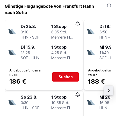
Günstige Flugangebote von Frankfurt Hahn
nach Sofia
Di 25.8.
1 Stopp
Di 18.8.
8:30
6:35 Std.
6:50
HHN
-
SOF
Mehrere Fluglinien
HHN
-
SO
Di 15.9.
1 Stopp
Mi 9.9.
13:25
4:25 Std.
11:40
SOF
-
HHN
Mehrere Fluglinien
SOF
-
HH
Angebot gefunden am
Angebot gefunde
02.08.
29.07.
Suchen
186 €
188 €
So 23.8.
1 Stopp
Mi 26.8.
0:30
10:55 Std.
16:05
HHN
-
SOF
Mehrere Fluglinien
HHN
-
SO