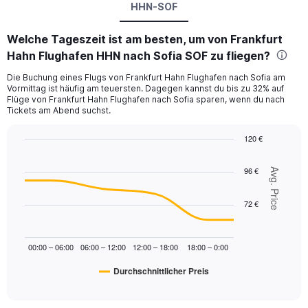
HHN-SOF
Welche Tageszeit ist am besten, um von Frankfurt
Hahn Flughafen HHN nach Sofia SOF zu fliegen?
Die Buchung eines Flugs von Frankfurt Hahn Flughafen nach Sofia am
Vormittag ist häufig am teuersten. Dagegen kannst du bis zu 32% auf
Flüge von Frankfurt Hahn Flughafen nach Sofia sparen, wenn du nach
Tickets am Abend suchst.
120 €
Line
Chart
graphic.
chart
96 €
Avg. Price
with
6
data
72 €
points.
The
00:00 – 06:00
06:00 – 12:00
12:00 – 18:00
18:00 – 0:00
chart
has
Durchschnittlicher Preis
1
End
of
X
interactive
axis
chart