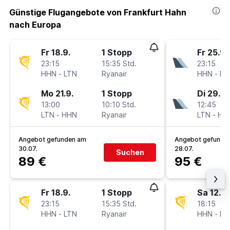
Günstige Flugangebote von Frankfurt Hahn
nach Europa
Fr 18.9.
1 Stopp
Fr 25.9.
23:15
15:35 Std.
23:15
HHN
-
LTN
Ryanair
HHN
-
LT
Mo 21.9.
1 Stopp
Di 29.9.
13:00
10:10 Std.
12:45
LTN
-
HHN
Ryanair
LTN
-
HH
Angebot gefunden am
Angebot gefunde
30.07.
28.07.
Suchen
89 €
95 €
Fr 18.9.
1 Stopp
Sa 12.9.
23:15
15:35 Std.
18:15
HHN
-
LTN
Ryanair
HHN
-
LT