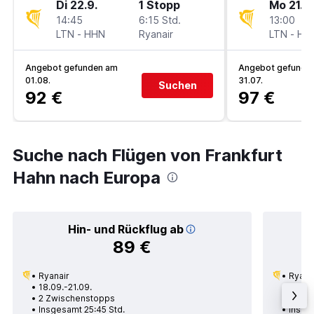
Di 22.9.
1 Stopp
Mo 21.9.
14:45
6:15 Std.
13:00
LTN
-
HHN
Ryanair
LTN
-
HH
Angebot gefunden am
Angebot gefunde
01.08.
31.07.
Suchen
92 €
97 €
Suche nach Flügen von Frankfurt
Hahn nach Europa
Hin- und Rückflug ab
89 €
Ryanair
Ryana
18.09.-21.09.
16.10.
2 Zwischenstopps
1 Zwi
Insgesamt 25:45 Std.
Insge