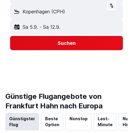
Kopenhagen (CPH)
Sa 5.9.
-
Sa 12.9.
Suchen
Günstige Flugangebote von
Frankfurt Hahn nach Europa
Günstigster
Beste
Nonstop
Last-
Nur
Flug
Option
Minute
Hinf