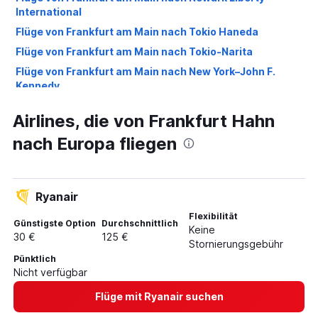
International
Flüge von Frankfurt am Main nach Tokio Haneda
Flüge von Frankfurt am Main nach Tokio-Narita
Flüge von Frankfurt am Main nach New York–John F.
Kennedy
Flüge von Frankfurt am Main nach Bangkok Dong Muang
Airlines, die von Frankfurt Hahn
Flüge von Frankfurt am Main nach Venedig M.P.
nach Europa fliegen
Flüge von Frankfurt am Main nach London Gatwick
Flüge von Frankfurt am Main nach London Luton
Flüge von Frankfurt am Main nach Oslo-Gardermoen
Ryanair
Flüge von Frankfurt am Main nach Málaga
Flexibilität
Günstigste Option
Durchschnittlich
Flüge von Frankfurt Hahn nach Palma de Mallorca
Keine
30 €
125 €
Stornierungsgebühr
Flüge von Frankfurt am Main nach Nürnberg
Pünktlich
Flüge von Frankfurt am Main nach Istanbul
Nicht verfügbar
Flüge von Frankfurt am Main nach Krakau
Flüge mit Ryanair suchen
Flüge von Frankfurt am Main nach Leipzig