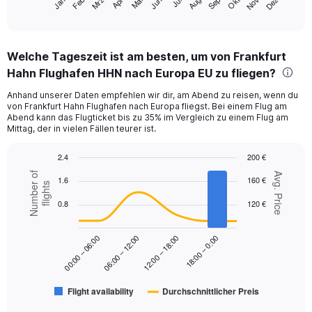
Mrz
Jun
Sep
Dez
Jan
Apr
Jul
Okt
Feb
Mai
Aug
Nov
X
End
of
axis
interactive
displaying
chart
categories.
Welche Tageszeit ist am besten, um von Frankfurt
Range:
Hahn Flughafen HHN nach Europa EU zu fliegen?
12
categories.
Anhand unserer Daten empfehlen wir dir, am Abend zu reisen, wenn du
The
von Frankfurt Hahn Flughafen nach Europa fliegst. Bei einem Flug am
chart
Abend kann das Flugticket bis zu 35% im Vergleich zu einem Flug am
has
Mittag, der in vielen Fällen teurer ist.
1
Y
2.4
200 €
axis
Combination
Chart
Number of
Avg. Price
displaying
1.6
160 €
graphic.
chart
flights
values.
with
0.8
120 €
Range:
2
data
0
series.
to
18:00 – 0:00
00:00 – 06:00
06:00 – 12:00
12:00 – 18:00
240.
The
chart
has
Flight availability
Durchschnittlicher Preis
1
End
of
X