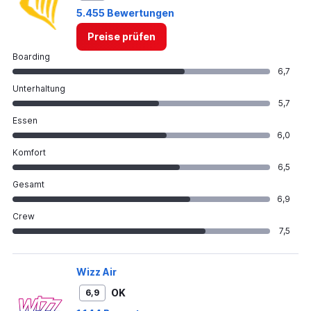
5.455 Bewertungen
Preise prüfen
Boarding
6,7
Unterhaltung
5,7
Essen
6,0
Komfort
6,5
Gesamt
6,9
Crew
7,5
Wizz Air
OK
6,9