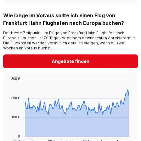
interactive
axis
chart
displaying
Wie lange im Voraus sollte ich einen Flug von
categories.
Range:
Frankfurt Hahn Flughafen nach Europa buchen?
6
Der beste Zeitpunkt, um Flüge von Frankfurt Hahn Flughafen nach
categories.
Europa zu buchen, ist 70 Tage vor deinem gewünschten Abreisetermin.
The
Die Flugkosten werden vermutlich deutlich steigen, wenn du zwei
chart
Wochen im Voraus buchst.
has
2
Angebote finden
Y
axes
displaying
300 €
Avg.
Chart
Chart
Price
graphic.
with
and
91
200 €
Number
data
of
points.
flights.
100 €
The
chart
has
1
0