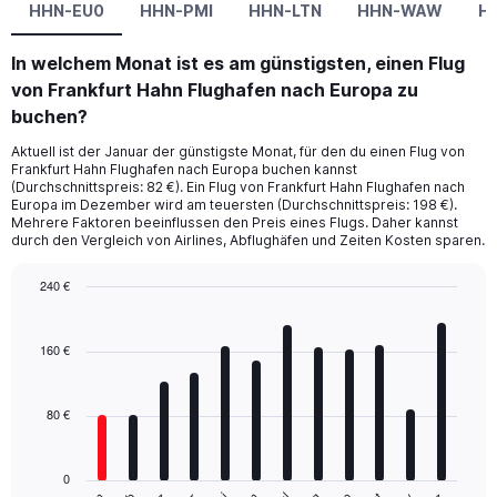
HHN-EU0
HHN-PMI
HHN-LTN
HHN-WAW
H
In welchem Monat ist es am günstigsten, einen Flug
von Frankfurt Hahn Flughafen nach Europa zu
buchen?
Aktuell ist der Januar der günstigste Monat, für den du einen Flug von
Frankfurt Hahn Flughafen nach Europa buchen kannst
(Durchschnittspreis: 82 €). Ein Flug von Frankfurt Hahn Flughafen nach
Europa im Dezember wird am teuersten (Durchschnittspreis: 198 €).
Mehrere Faktoren beeinflussen den Preis eines Flugs. Daher kannst
durch den Vergleich von Airlines, Abflughäfen und Zeiten Kosten sparen.
240 €
Bar
Chart
graphic.
chart
with
160 €
12
bars.
80 €
The
chart
has
0
1