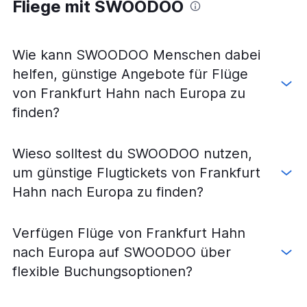
Fliege mit SWOODOO
Flüge von Frankfurt Hahn nach Hamburg
Flüge von Frankfurt am Main nach Catania
Flüge von Frankfurt am Main nach Berlin
Wie kann SWOODOO Menschen dabei
Flüge von Frankfurt am Main nach Seoul-Incheon
helfen, günstige Angebote für Flüge
Flüge von Frankfurt am Main nach Kopenhagen
von Frankfurt Hahn nach Europa zu
Flüge von Frankfurt am Main nach Alicante
finden?
Flüge von Frankfurt am Main nach Paris-Orly
Flüge von Frankfurt am Main nach Phuket
Wieso solltest du SWOODOO nutzen,
Flüge von Frankfurt am Main nach Lissabon
um günstige Flugtickets von Frankfurt
Flüge von Frankfurt am Main nach Belgrad
Hahn nach Europa zu finden?
Flüge von Frankfurt am Main nach Athen
Flüge von Frankfurt am Main nach Rom Ciampino
Verfügen Flüge von Frankfurt Hahn
Flüge von Frankfurt am Main nach Barcelona-El Prat
nach Europa auf SWOODOO über
Flüge von Frankfurt am Main nach Singapur
flexible Buchungsoptionen?