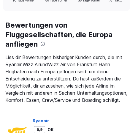
90 Tage vorher
60 Tage vorher
30 Tage vorher
Am se…
X
End
of
axis
interactive
displaying
chart
categories.
Range:
Bewertungen von
91
Fluggesellschaften, die Europa
categories.
The
anfliegen
chart
has
1
Lies dir Bewertungen bisheriger Kunden durch, die mit
Y
Ryanair,Wizz AirundWizz Air von Frankfurt Hahn
axis
Flughafen nach Europa geflogen sind, um deine
displaying
Entscheidung zu unterstützen. Du hast außerdem die
values.
Range:
Möglichkeit, dir anzusehen, wie sich jede Airline im
0
Vergleich mit anderen in Sachen Unterhaltungsoptionen,
to
Komfort, Essen, Crew/Service und Boarding schlägt.
300.
Ryanair
OK
6,9